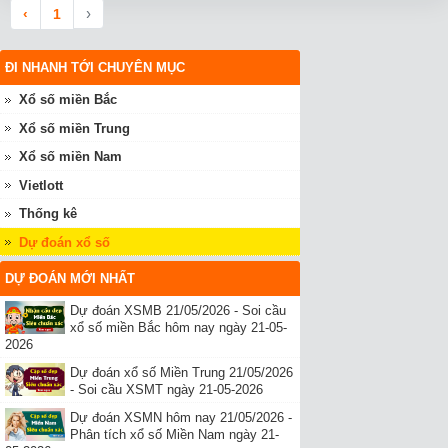
›
‹
1
ĐI NHANH TỚI CHUYÊN MỤC
Xổ số miền Bắc
Xổ số miền Trung
Xổ số miền Nam
Vietlott
Thống kê
Dự đoán xổ số
DỰ ĐOÁN MỚI NHẤT
Dự đoán XSMB 21/05/2026 - Soi cầu
xổ số miền Bắc hôm nay ngày 21-05-
2026
Dự đoán xổ số Miền Trung 21/05/2026
- Soi cầu XSMT ngày 21-05-2026
Dự đoán XSMN hôm nay 21/05/2026 -
Phân tích xổ số Miền Nam ngày 21-