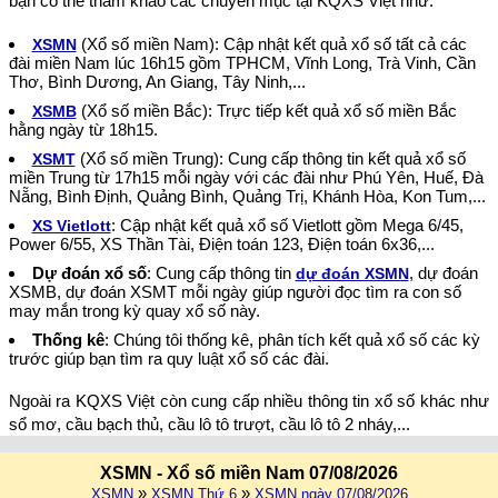
bạn có thể tham khảo các chuyên mục tại KQXS Việt như:
(Xổ số miền Nam): Cập nhật kết quả xổ số tất cả các
XSMN
đài miền Nam lúc 16h15 gồm TPHCM, Vĩnh Long, Trà Vinh, Cần
Thơ, Bình Dương, An Giang, Tây Ninh,...
(Xổ số miền Bắc): Trực tiếp kết quả xổ số miền Bắc
XSMB
hằng ngày từ 18h15.
(Xổ số miền Trung): Cung cấp thông tin kết quả xổ số
XSMT
miền Trung từ 17h15 mỗi ngày với các đài như Phú Yên, Huế, Đà
Nẵng, Bình Định, Quảng Bình, Quảng Trị, Khánh Hòa, Kon Tum,...
: Cập nhật kết quả xổ số Vietlott gồm Mega 6/45,
XS Vietlott
Power 6/55, XS Thần Tài, Điện toán 123, Điện toán 6x36,...
Dự đoán xổ số
: Cung cấp thông tin
, dự đoán
dự đoán XSMN
XSMB, dự đoán XSMT mỗi ngày giúp người đọc tìm ra con số
may mắn trong kỳ quay xổ số này.
Thống kê
: Chúng tôi thống kê, phân tích kết quả xổ số các kỳ
trước giúp bạn tìm ra quy luật xổ số các đài.
Ngoài ra KQXS Việt còn cung cấp nhiều thông tin xổ số khác như
sổ mơ, cầu bạch thủ, cầu lô tô trượt, cầu lô tô 2 nháy,...
XSMN - Xổ số miền Nam 07/08/2026
»
»
XSMN
XSMN Thứ 6
XSMN ngày 07/08/2026