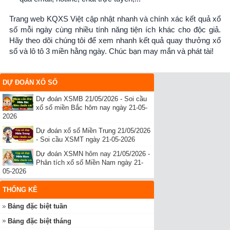
Trang web KQXS Việt cập nhật nhanh và chính xác kết quả xổ
số mỗi ngày cùng nhiều tính năng tiện ích khác cho độc giả.
Hãy theo dõi chúng tôi để xem nhanh kết quả quay thưởng xổ
số và lô tô 3 miền hằng ngày. Chúc bạn may mắn và phát tài!
DỰ ĐOÁN XỔ SỐ
Dự đoán XSMB 21/05/2026 - Soi cầu
xổ số miền Bắc hôm nay ngày 21-05-
2026
Dự đoán xổ số Miền Trung 21/05/2026
- Soi cầu XSMT ngày 21-05-2026
Dự đoán XSMN hôm nay 21/05/2026 -
Phân tích xổ số Miền Nam ngày 21-
05-2026
THỐNG KÊ
Bảng đặc biệt tuần
Bảng đặc biệt tháng