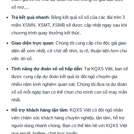
sổ mơ,...
Trả kết quả nhanh
: Bảng kết quả xổ số của các đài trên 3
miền XSMN, XSMT, XSMB sẽ được cập nhật ngay sau khi
chương trình quay thưởng kết thúc.
Giao diện trực quan
: Chúng tôi cung cấp cho độc giả giao
diện dễ xem nhất, cỡ chữ dễ nhìn, to rõ, thuận tiện hơn cho
việc dò số.
Tính năng dự đoán xổ số hấp dẫn
: Tại KQXS Việt, bạn sẽ
được cung cấp dự đoán kết quả từ đội ngũ chuyên gia
nhiều năm kinh nghiệm quan sát. Chúng tôi đưa ra dự đoán
xổ số mỗi ngày bạn có thể chọn cho mình con số may mắn
nhất.
Hỗ trợ khách hàng tận tâm
: KQXS Việt có đội ngũ nhân
viên chăm sóc khách hàng chuyên nghiệp, tận tâm, hỗ trợ
người dùng nhanh chóng. Bạn có thể liên hệ với KQXS Việt
qua email, hotline, chat trực tuyến,...