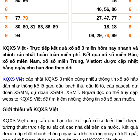
5
50, 56
15
5
6
46, 56, 86
6
7
77,
79
27, 47, 77
7
8
80, 80, 81, 83, 86, 89
18, 18
8
9
94
09, 29,
79
, 89
9
KQXS Việt - Trực tiếp kết quả xổ số 3 miền hôm nay nhanh và
chính xác nhất hoàn toàn miễn phí. Kết quả xổ số miền Bắc,
xổ số miền Nam, xổ số miền Trung, Vietlott được cập nhật
hằng ngày cho bạn đọc theo dõi.
cập nhật KQXS 3 miền cùng nhiều thông tin xổ số hấp
KQXS Việt
dẫn như thống kê lô gan, cầu bạch thủ, cầu lô tô, cầu pascal, dự
đoán XSMN, dự đoán XSMB, XSMT. Người đọc có thể truy cập
website KQXS Việt để tìm kiếm những thông tin xổ số bạn muốn.
Giới thiệu về KQXS Việt
KQXS Việt cung cấp cho bạn đọc kết quả xổ số kiến thiết được
tường thuật trực tiếp từ tất cả các nhà đài trên cả nước. Kết quả
được cập nhật nhanh chóng ngay sau khi trường quay có kết quả,