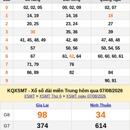
0
02, 02, 05
00, 02, 09
02, 07
1
14, 19
14, 16
18
2
20, 25
23, 24
27
3
30
35, 36
39
4
41, 45, 48, 49
42, 48
47, 48, 48
5
57
50, 56
50, 54, 55
6
67
61,
62
, 64
60, 60, 60, 61
7
71, 79
76
8
86, 89
82
84
9
90, 91
KQXSMT - Xổ số đài miền Trung hôm qua 07/08/2026
»
»
XSMT
XSMT Thứ 6
XSMT ngày 07/08/2026
Gia Lai
Ninh Thuận
98
34
G8
374
614
G7