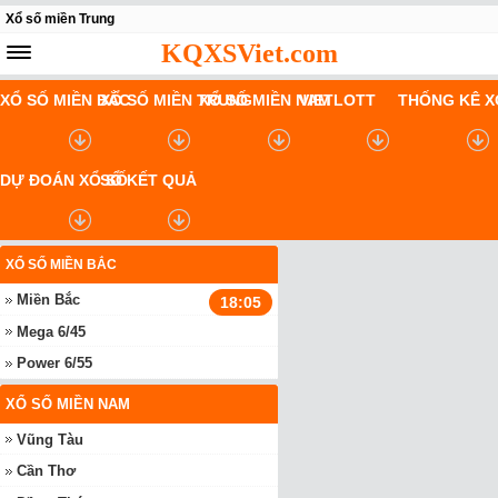
Xổ số miền Trung
KQXSViet.com
XỔ SỐ MIỀN BẮC
XỔ SỐ MIỀN TRUNG
XỔ SỐ MIỀN NAM
VIETLOTT
THỐNG KÊ X
DỰ ĐOÁN XỔ SỐ
SỔ KẾT QUẢ
XỔ SỐ MIỀN BẮC
Miền Bắc
18:05
Mega 6/45
Power 6/55
XỔ SỐ MIỀN NAM
Vũng Tàu
Cần Thơ