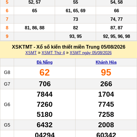
5
52, 57
55
54, 58
6
65
61, 65, 69
66
7
73
74, 77
8
81, 86, 88
82
87, 87
9
93, 95
92, 95, 96, 98
XSKTMT - Xổ số kiến thiết miền Trung 05/08/2026
»
»
XSMT
XSMT Thứ 4
XSMT ngày 05/08/2026
Đà Nẵng
Khánh Hòa
62
95
G8
706
266
G7
7844
1704
7260
7745
G6
5180
7258
6432
2008
G5
04294
60342