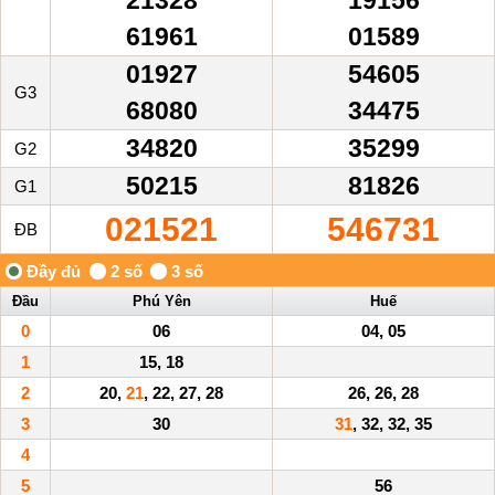
61961
01589
01927
54605
G3
68080
34475
34820
35299
G2
50215
81826
G1
021521
546731
ĐB
Đầu
Phú Yên
Huế
0
06
04, 05
1
15, 18
2
20,
21
, 22, 27, 28
26, 26, 28
3
30
31
, 32, 32, 35
4
5
56