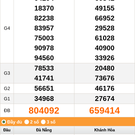
18370
49155
82238
66952
83957
29528
G4
75003
61028
90978
40900
94560
33926
78533
20480
G3
41741
73676
56651
46176
G2
34968
27674
G1
804092
659414
ĐB
Đầu
Đà Nẵng
Khánh Hòa