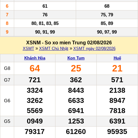
6
61
68
7
76
75, 79
8
80, 81, 83, 85
85, 89
9
90, 91, 99
90, 97, 99
XSNM - So xo mien Trung 02/08/2026
»
»
XSMT
XSMT Chủ Nhật
XSMT ngày 02/08/2026
Khánh Hòa
Kon Tum
Huế
64
25
21
G8
721
362
571
G7
3324
8443
2138
3262
6633
8947
G6
5569
6941
7818
0949
1253
6391
G5
79317
61260
95935