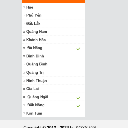
Huế
Phú Yên
Đắk Lắk
Quảng Nam
Khánh Hòa
Đà Nẵng
Bình Định
Quảng Bình
Quảng Trị
Ninh Thuận
Gia Lai
Quảng Ngãi
Đắk Nông
Kon Tum
Copyright
© 2013 - 2024
by
KQXS Việt