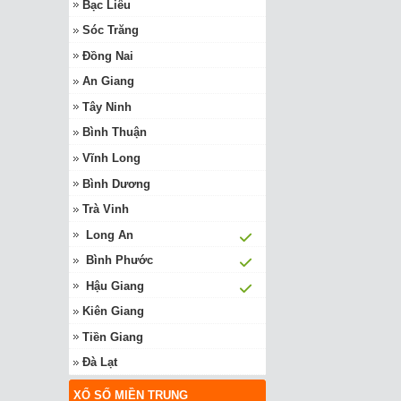
Bạc Liêu
Sóc Trăng
Đồng Nai
An Giang
Tây Ninh
Bình Thuận
Vĩnh Long
Bình Dương
Trà Vinh
Long An
Bình Phước
Hậu Giang
Kiên Giang
Tiền Giang
Đà Lạt
XỔ SỐ MIỀN TRUNG