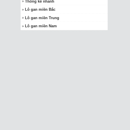
Thống kê nhanh
Lô gan miền Bắc
Lô gan miền Trung
Lô gan miền Nam