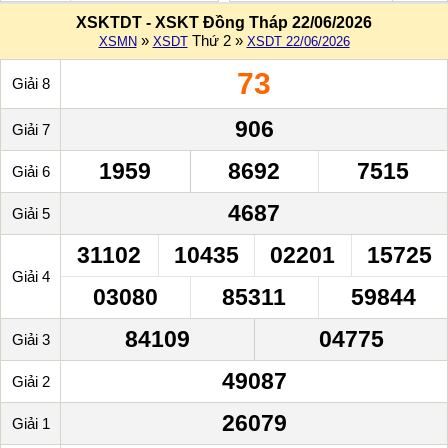
XSKTDT - XSKT Đồng Tháp 22/06/2026
»
Thứ 2 »
XSMN
XSDT
XSDT 22/06/2026
73
Giải 8
906
Giải 7
1959
8692
7515
Giải 6
4687
Giải 5
31102
10435
02201
15725
Giải 4
03080
85311
59844
84109
04775
Giải 3
49087
Giải 2
26079
Giải 1