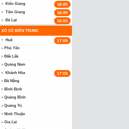
Kiên Giang
16:05
Tiền Giang
16:05
Đà Lạt
16:05
XỔ SỐ MIỀN TRUNG
Huế
17:05
Phú Yên
Đắk Lắk
Quảng Nam
Khánh Hòa
17:05
Đà Nẵng
Bình Định
Quảng Bình
Quảng Trị
Ninh Thuận
Gia Lai