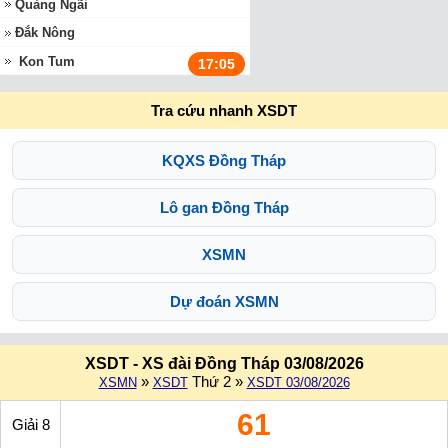
Quảng Ngãi
Đắk Nông
Kon Tum
17:05
Tra cứu nhanh XSDT
KQXS Đồng Tháp
Lô gan Đồng Tháp
XSMN
Dự đoán XSMN
XSDT - XS đài Đồng Tháp 03/08/2026
»
Thứ 2 »
XSMN
XSDT
XSDT 03/08/2026
61
Giải 8