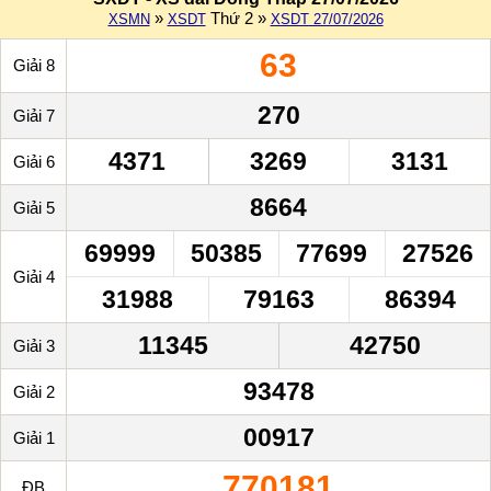
»
Thứ 2 »
XSMN
XSDT
XSDT 27/07/2026
63
Giải 8
270
Giải 7
4371
3269
3131
Giải 6
8664
Giải 5
69999
50385
77699
27526
Giải 4
31988
79163
86394
11345
42750
Giải 3
93478
Giải 2
00917
Giải 1
770181
ĐB