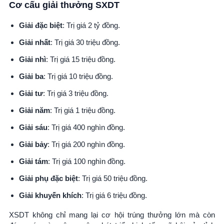
Cơ cấu giải thưởng SXDT
Giải đặc biệt
: Trị giá 2 tỷ đồng.
Giải nhất
: Trị giá 30 triệu đồng.
Giải nhì
: Trị giá 15 triệu đồng.
Giải ba
: Trị giá 10 triệu đồng.
Giải tư
: Trị giá 3 triệu đồng.
Giải năm
: Trị giá 1 triệu đồng.
Giải sáu
: Trị giá 400 nghìn đồng.
Giải bảy
: Trị giá 200 nghìn đồng.
Giải tám
: Trị giá 100 nghìn đồng.
Giải phụ đặc biệt
: Trị giá 50 triệu đồng.
Giải khuyến khích
: Trị giá 6 triệu đồng.
XSDT không chỉ mang lại cơ hội trúng thưởng lớn mà còn