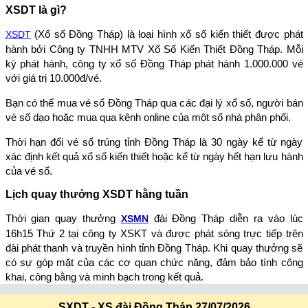
XSDT là gì?
(Xổ số Đồng Tháp) là loại hình xổ số kiến thiết được phát
XSDT
hành bởi Công ty TNHH MTV Xổ Số Kiến Thiết Đồng Tháp. Mỗi
kỳ phát hành, công ty xổ số Đồng Tháp phát hành 1.000.000 vé
với giá trị 10.000đ/vé.
Bạn có thể mua vé số Đồng Tháp qua các đại lý xổ số, người bán
vé số dạo hoặc mua qua kênh online của một số nhà phân phối.
Thời hạn đổi vé số trúng tỉnh Đồng Tháp là 30 ngày kể từ ngày
xác định kết quả xổ số kiến thiết hoặc kể từ ngày hết hạn lưu hành
của vé số.
Lịch quay thưởng XSDT hằng tuần
Thời gian quay thưởng
đài Đồng Tháp diễn ra vào lúc
XSMN
16h15 Thứ 2 tại công ty XSKT và được phát sóng trực tiếp trên
đài phát thanh và truyền hình tỉnh Đồng Tháp. Khi quay thưởng sẽ
có sự góp mặt của các cơ quan chức năng, đảm bảo tính công
khai, công bằng và minh bạch trong kết quả.
SXDT - XS đài Đồng Tháp 27/07/2026