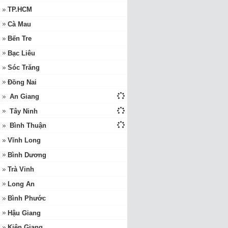
TP.HCM
Cà Mau
Bến Tre
Bạc Liêu
Sóc Trăng
Đồng Nai
An Giang
Tây Ninh
Bình Thuận
Vĩnh Long
Bình Dương
Trà Vinh
Long An
Bình Phước
Hậu Giang
Kiên Giang