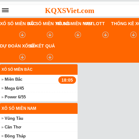
KQXSViet.com
XỔ SỐ MIỀN BẮC
XỔ SỐ MIỀN TRUNG
XỔ SỐ MIỀN NAM
VIETLOTT
THỐNG KÊ X
DỰ ĐOÁN XỔ SỐ
SỔ KẾT QUẢ
XỔ SỐ MIỀN BẮC
Miền Bắc
18:05
Mega 6/45
Power 6/55
XỔ SỐ MIỀN NAM
Vũng Tàu
Cần Thơ
Đồng Tháp