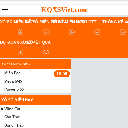
KQXSViet.com
XỔ SỐ MIỀN BẮC
XỔ SỐ MIỀN TRUNG
XỔ SỐ MIỀN NAM
VIETLOTT
THỐNG KÊ X
DỰ ĐOÁN XỔ SỐ
SỔ KẾT QUẢ
XỔ SỐ MIỀN BẮC
Miền Bắc
18:05
Mega 6/45
Power 6/55
XỔ SỐ MIỀN NAM
Vũng Tàu
Cần Thơ
Đồng Tháp