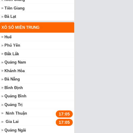
Tiền Giang
Đà Lạt
XỔ SỐ MIỀN TRUNG
Huế
Phú Yên
Đắk Lắk
Quảng Nam
Khánh Hòa
Đà Nẵng
Bình Định
Quảng Bình
Quảng Trị
Ninh Thuận
17:05
Gia Lai
17:05
Quảng Ngãi