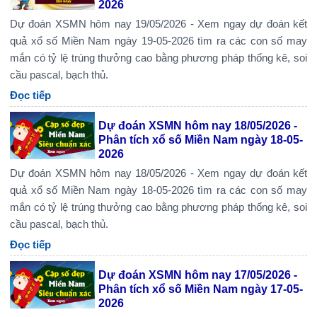
2026
Dự đoán XSMN hôm nay 19/05/2026 - Xem ngay dự đoán kết
quả xổ số Miền Nam ngày 19-05-2026 tìm ra các con số may
mắn có tỷ lệ trúng thưởng cao bằng phương pháp thống kê, soi
cầu pascal, bạch thủ.
Đọc tiếp
Dự đoán XSMN hôm nay 18/05/2026 -
Phân tích xổ số Miền Nam ngày 18-05-
2026
Dự đoán XSMN hôm nay 18/05/2026 - Xem ngay dự đoán kết
quả xổ số Miền Nam ngày 18-05-2026 tìm ra các con số may
mắn có tỷ lệ trúng thưởng cao bằng phương pháp thống kê, soi
cầu pascal, bạch thủ.
Đọc tiếp
Dự đoán XSMN hôm nay 17/05/2026 -
Phân tích xổ số Miền Nam ngày 17-05-
2026