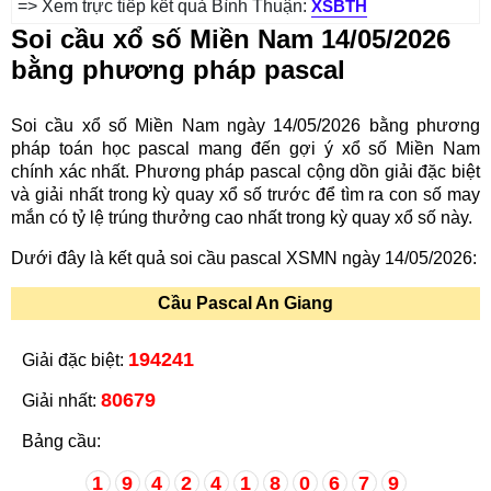
=> Xem trực tiếp kết quả Bình Thuận:
XSBTH
Soi cầu xổ số Miền Nam 14/05/2026
bằng phương pháp pascal
Soi cầu xổ số Miền Nam ngày 14/05/2026 bằng phương
pháp toán học pascal mang đến gợi ý xổ số Miền Nam
chính xác nhất. Phương pháp pascal cộng dồn giải đặc biệt
và giải nhất trong kỳ quay xổ số trước để tìm ra con số may
mắn có tỷ lệ trúng thưởng cao nhất trong kỳ quay xổ số này.
Dưới đây là kết quả soi cầu pascal XSMN ngày 14/05/2026:
Cầu Pascal An Giang
194241
Giải đặc biệt:
80679
Giải nhất:
Bảng cầu:
1
9
4
2
4
1
8
0
6
7
9