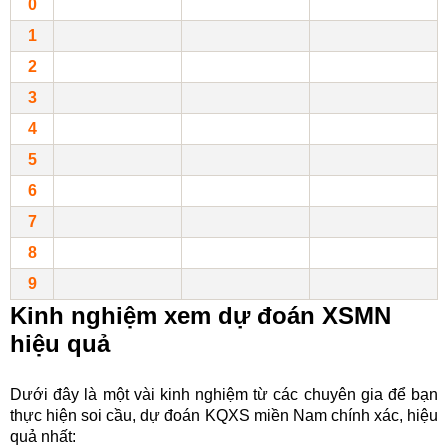
0
1
2
3
4
5
6
7
8
9
Kinh nghiệm xem dự đoán XSMN
hiệu quả
Dưới đây là một vài kinh nghiệm từ các chuyên gia để bạn
thực hiện soi cầu, dự đoán KQXS miền Nam chính xác, hiệu
quả nhất: