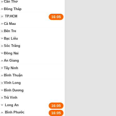
Cần Thơ
Đồng Tháp
TP.HCM
16:05
Cà Mau
Bến Tre
Bạc Liêu
Sóc Trăng
Đồng Nai
An Giang
Tây Ninh
Bình Thuận
Vĩnh Long
Bình Dương
Trà Vinh
Long An
16:05
Bình Phước
16:05