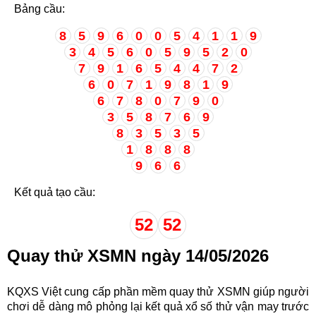
Bảng cầu:
8
5
9
6
0
0
5
4
1
1
9
3
4
5
6
0
5
9
5
2
0
7
9
1
6
5
4
4
7
2
6
0
7
1
9
8
1
9
6
7
8
0
7
9
0
3
5
8
7
6
9
8
3
5
3
5
1
8
8
8
9
6
6
Kết quả tạo cầu:
52
52
Quay thử XSMN ngày 14/05/2026
KQXS Việt cung cấp phần mềm quay thử XSMN giúp người
chơi dễ dàng mô phỏng lại kết quả xổ số thử vận may trước