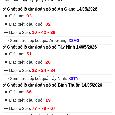
✅ Chốt số lô dự đoán xổ số An Giang 14/05/2026
03
🌟 Giải tám:
02
🌟 Đặc biệt: đầu, đuôi:
10 - 42 - 39
🌟 Bao lô 2 số:
=> Xem trực tiếp kết quả An Giang:
XSAG
✅ Chốt số lô dự đoán xổ số Tây Ninh 14/05/2026
51
🌟 Giải tám:
26
🌟 Đặc biệt: đầu, đuôi:
22 - 24 - 84
🌟 Bao lô 2 số:
=> Xem trực tiếp kết quả Tây Ninh:
XSTN
✅ Chốt số lô dự đoán xổ số Bình Thuận 14/05/2026
66
🌟 Giải tám:
19
🌟 Đặc biệt: đầu, đuôi:
77 - 79 - 67
🌟 Bao lô 2 số: