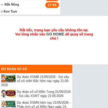
Đắk Nông
17:05
Kon Tum
Rất tiếc, trang bạn yêu cầu không tồn tại.
Vui lòng nhấn vào
GO HOME
để quay về trang
chủ !
DỰ ĐOÁN XỔ SỐ
Dự đoán XSMB 21/05/2026 - Soi cầu
xổ số miền Bắc hôm nay ngày 21-05-
2026
Dự đoán xổ số Miền Trung 21/05/2026
- Soi cầu XSMT ngày 21-05-2026
Dự đoán XSMN hôm nay 21/05/2026 -
Phân tích xổ số Miền Nam ngày 21-