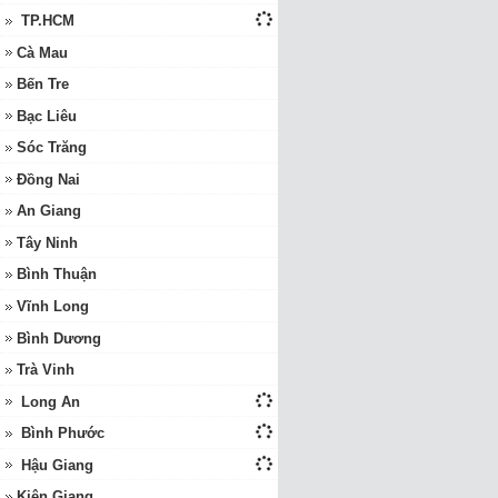
TP.HCM
Cà Mau
Bến Tre
Bạc Liêu
Sóc Trăng
Đồng Nai
An Giang
Tây Ninh
Bình Thuận
Vĩnh Long
Bình Dương
Trà Vinh
Long An
Bình Phước
Hậu Giang
Kiên Giang