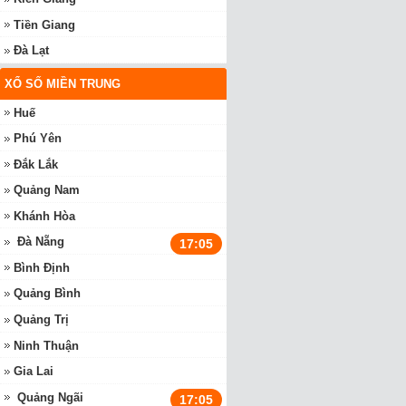
Tiền Giang
Đà Lạt
XỔ SỐ MIỀN TRUNG
Huế
Phú Yên
Đắk Lắk
Quảng Nam
Khánh Hòa
Đà Nẵng
17:05
Bình Định
Quảng Bình
Quảng Trị
Ninh Thuận
Gia Lai
Quảng Ngãi
17:05