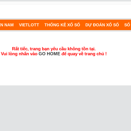
ỀN NAM
VIETLOTT
THỐNG KÊ XỔ SỐ
DỰ ĐOÁN XỔ SỐ
SỔ
Rất tiếc, trang bạn yêu cầu không tồn tại.
Vui lòng nhấn vào
GO HOME
để quay về trang chủ !