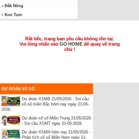
Đắk Nông
Kon Tum
Rất tiếc, trang bạn yêu cầu không tồn tại.
Vui lòng nhấn vào
GO HOME
để quay về trang
chủ !
DỰ ĐOÁN XỔ SỐ
Dự đoán XSMB 21/05/2026 - Soi cầu
xổ số miền Bắc hôm nay ngày 21-05-
2026
Dự đoán xổ số Miền Trung 21/05/2026
- Soi cầu XSMT ngày 21-05-2026
Dự đoán XSMN hôm nay 21/05/2026 -
Phân tích xổ số Miền Nam ngày 21-