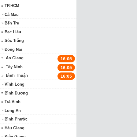
TP.HCM
Cà Mau
Bến Tre
Bạc Liêu
Sóc Trăng
Đồng Nai
An Giang
16:05
Tây Ninh
16:05
Bình Thuận
16:05
Vĩnh Long
Bình Dương
Trà Vinh
Long An
Bình Phước
Hậu Giang
Kiên Giang