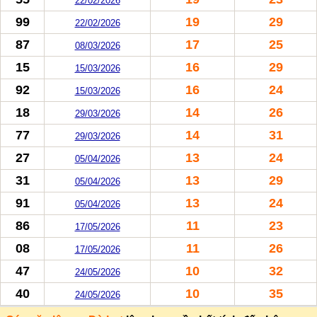
22/02/2026
99
19
29
22/02/2026
87
17
25
08/03/2026
15
16
29
15/03/2026
92
16
24
15/03/2026
18
14
26
29/03/2026
77
14
31
29/03/2026
27
13
24
05/04/2026
31
13
29
05/04/2026
91
13
24
05/04/2026
86
11
23
17/05/2026
08
11
26
17/05/2026
47
10
32
24/05/2026
40
10
35
24/05/2026