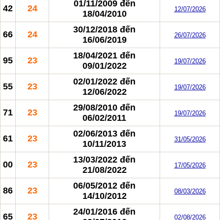
01/11/2009
đến
42
24
12/07/2026
18/04/2010
30/12/2018
đến
66
24
26/07/2026
16/06/2019
18/04/2021
đến
95
23
19/07/2026
09/01/2022
02/01/2022
đến
55
23
19/07/2026
12/06/2022
29/08/2010
đến
71
23
19/07/2026
06/02/2011
02/06/2013
đến
61
23
31/05/2026
10/11/2013
13/03/2022
đến
00
23
17/05/2026
21/08/2022
06/05/2012
đến
86
23
08/03/2026
14/10/2012
24/01/2016
đến
65
23
02/08/2026