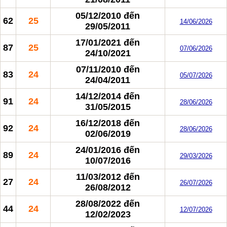
05/12/2010
đến
62
25
14/06/2026
29/05/2011
17/01/2021
đến
87
25
07/06/2026
24/10/2021
07/11/2010
đến
83
24
05/07/2026
24/04/2011
14/12/2014
đến
91
24
28/06/2026
31/05/2015
16/12/2018
đến
92
24
28/06/2026
02/06/2019
24/01/2016
đến
89
24
29/03/2026
10/07/2016
11/03/2012
đến
27
24
26/07/2026
26/08/2012
28/08/2022
đến
44
24
12/07/2026
12/02/2023