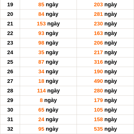
19
85
ngày
203
ngày
20
84
ngày
281
ngày
21
153
ngày
230
ngày
22
93
ngày
163
ngày
23
98
ngày
206
ngày
24
35
ngày
217
ngày
25
87
ngày
316
ngày
26
34
ngày
190
ngày
27
18
ngày
490
ngày
28
114
ngày
280
ngày
29
8
ngày
179
ngày
30
65
ngày
105
ngày
31
24
ngày
158
ngày
32
95
ngày
535
ngày