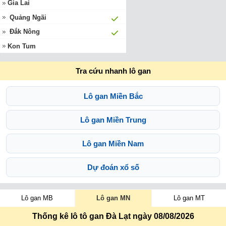
Gia Lai
Quảng Ngãi
Đắk Nông
Kon Tum
Tra cứu nhanh lô gan
Lô gan Miền Bắc
Lô gan Miền Trung
Lô gan Miền Nam
Dự đoán xổ số
Lô gan MB
Lô gan MN
Lô gan MT
Thống kê lô tô gan Đà Lạt ngày 08/08/2026