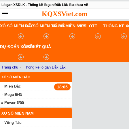
Lô gan XSDLK - Thống kê lô gan Đắk Lắk lâu chưa về
KQXSViet.com
XỔ SỐ MIỀN BẮC
XỔ SỐ MIỀN TRUNG
XỔ SỐ MIỀN NAM
VIETLOTT
THỐNG KÊ X
DỰ ĐOÁN XỔ SỐ
SỔ KẾT QUẢ
Trang chủ
»
Thống kê lô gan Đắk Lắk
XỔ SỐ MIỀN BẮC
Miền Bắc
18:05
Mega 6/45
Power 6/55
XỔ SỐ MIỀN NAM
Vũng Tàu