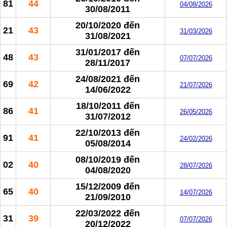
81
44
04/08/2026
30/08/2011
20/10/2020
đến
21
43
31/03/2026
31/08/2021
31/01/2017
đến
48
43
07/07/2026
28/11/2017
24/08/2021
đến
69
42
21/07/2026
14/06/2022
18/10/2011
đến
86
41
26/05/2026
31/07/2012
22/10/2013
đến
91
41
24/02/2026
05/08/2014
08/10/2019
đến
02
40
28/07/2026
04/08/2020
15/12/2009
đến
65
40
14/07/2026
21/09/2010
22/03/2022
đến
31
39
07/07/2026
20/12/2022