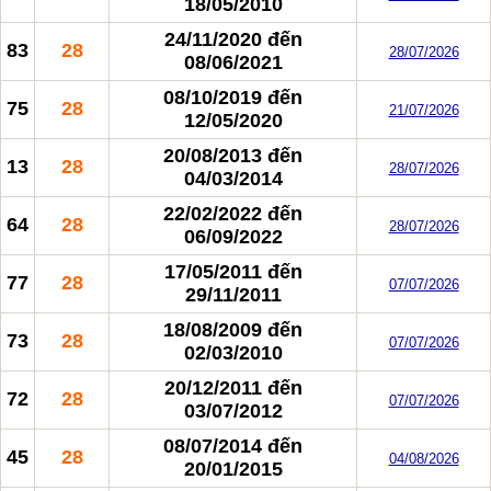
18/05/2010
24/11/2020
đến
83
28
28/07/2026
08/06/2021
08/10/2019
đến
75
28
21/07/2026
12/05/2020
20/08/2013
đến
13
28
28/07/2026
04/03/2014
22/02/2022
đến
64
28
28/07/2026
06/09/2022
17/05/2011
đến
77
28
07/07/2026
29/11/2011
18/08/2009
đến
73
28
07/07/2026
02/03/2010
20/12/2011
đến
72
28
07/07/2026
03/07/2012
08/07/2014
đến
45
28
04/08/2026
20/01/2015