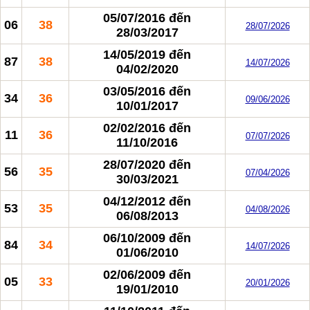
05/07/2016
đến
06
38
28/07/2026
28/03/2017
14/05/2019
đến
87
38
14/07/2026
04/02/2020
03/05/2016
đến
34
36
09/06/2026
10/01/2017
02/02/2016
đến
11
36
07/07/2026
11/10/2016
28/07/2020
đến
56
35
07/04/2026
30/03/2021
04/12/2012
đến
53
35
04/08/2026
06/08/2013
06/10/2009
đến
84
34
14/07/2026
01/06/2010
02/06/2009
đến
05
33
20/01/2026
19/01/2010