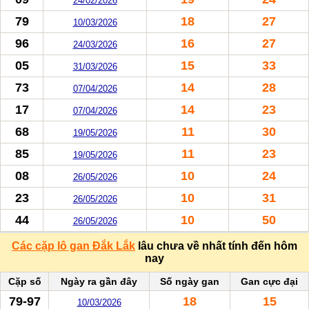
24/02/2026
79
18
27
10/03/2026
96
16
27
24/03/2026
05
15
33
31/03/2026
73
14
28
07/04/2026
17
14
23
07/04/2026
68
11
30
19/05/2026
85
11
23
19/05/2026
08
10
24
26/05/2026
23
10
31
26/05/2026
44
10
50
26/05/2026
Các cặp lô gan Đắk Lắk
lâu chưa về nhất tính đến hôm
nay
Cặp số
Ngày ra gần đây
Số ngày gan
Gan cực đại
79-97
18
15
10/03/2026