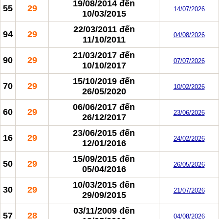
19/08/2014
đến
55
29
14/07/2026
10/03/2015
22/03/2011
đến
94
29
04/08/2026
11/10/2011
21/03/2017
đến
90
29
07/07/2026
10/10/2017
15/10/2019
đến
70
29
10/02/2026
26/05/2020
06/06/2017
đến
60
29
23/06/2026
26/12/2017
23/06/2015
đến
16
29
24/02/2026
12/01/2016
15/09/2015
đến
50
29
26/05/2026
05/04/2016
10/03/2015
đến
30
29
21/07/2026
29/09/2015
03/11/2009
đến
57
28
04/08/2026