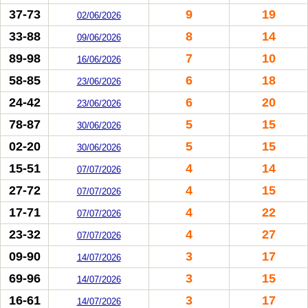
37-73
9
19
02/06/2026
33-88
8
14
09/06/2026
89-98
7
10
16/06/2026
58-85
6
18
23/06/2026
24-42
6
20
23/06/2026
78-87
5
15
30/06/2026
02-20
5
15
30/06/2026
15-51
4
14
07/07/2026
27-72
4
15
07/07/2026
17-71
4
22
07/07/2026
23-32
4
27
07/07/2026
09-90
3
17
14/07/2026
69-96
3
15
14/07/2026
16-61
3
17
14/07/2026