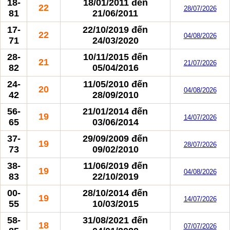
18-
18/01/2011
đến
22
28/07/2026
81
21/06/2011
17-
22/10/2019
đến
22
04/08/2026
71
24/03/2020
28-
10/11/2015
đến
21
21/07/2026
82
05/04/2016
24-
11/05/2010
đến
20
04/08/2026
42
28/09/2010
56-
21/01/2014
đến
19
14/07/2026
65
03/06/2014
37-
29/09/2009
đến
19
28/07/2026
73
09/02/2010
38-
11/06/2019
đến
19
04/08/2026
83
22/10/2019
00-
28/10/2014
đến
19
14/07/2026
55
10/03/2015
58-
31/08/2021
đến
18
07/07/2026