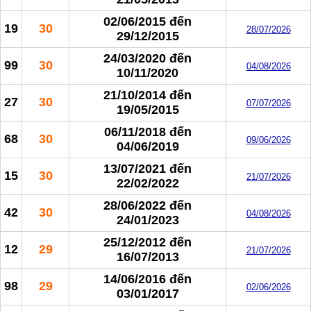
02/06/2015
đến
19
30
28/07/2026
29/12/2015
24/03/2020
đến
99
30
04/08/2026
10/11/2020
21/10/2014
đến
27
30
07/07/2026
19/05/2015
06/11/2018
đến
68
30
09/06/2026
04/06/2019
13/07/2021
đến
15
30
21/07/2026
22/02/2022
28/06/2022
đến
42
30
04/08/2026
24/01/2023
25/12/2012
đến
12
29
21/07/2026
16/07/2013
14/06/2016
đến
98
29
02/06/2026
03/01/2017