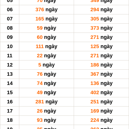
05
70
ngày
349
ngày
06
376
ngày
294
ngày
07
165
ngày
305
ngày
08
59
ngày
373
ngày
09
60
ngày
271
ngày
10
111
ngày
125
ngày
11
22
ngày
271
ngày
12
5
ngày
186
ngày
13
76
ngày
367
ngày
14
74
ngày
136
ngày
15
49
ngày
402
ngày
16
281
ngày
251
ngày
17
26
ngày
169
ngày
18
93
ngày
224
ngày