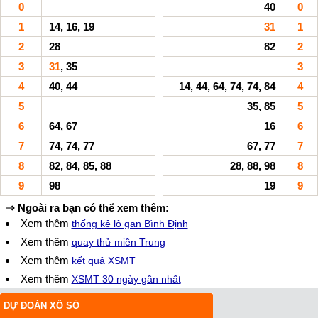
0
40
0
1
14, 16, 19
31
1
2
28
82
2
3
31
, 35
3
4
40, 44
14, 44, 64, 74, 74, 84
4
5
35, 85
5
6
64, 67
16
6
7
74, 74, 77
67, 77
7
8
82, 84, 85, 88
28, 88, 98
8
9
98
19
9
⇒ Ngoài ra bạn có thể xem thêm:
Xem thêm
thống kê lô gan Bình Định
Xem thêm
quay thử miền Trung
Xem thêm
kết quả XSMT
Xem thêm
XSMT 30 ngày gần nhất
DỰ ĐOÁN XỔ SỐ