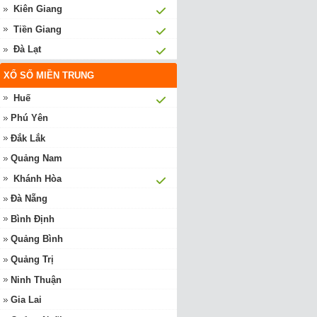
Kiên Giang
Tiền Giang
Đà Lạt
XỔ SỐ MIỀN TRUNG
Huế
Phú Yên
Đắk Lắk
Quảng Nam
Khánh Hòa
Đà Nẵng
Bình Định
Quảng Bình
Quảng Trị
Ninh Thuận
Gia Lai