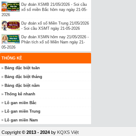
Dự đoán XSMB 21/05/2026 - Soi cầu
xổ số miền Bắc hôm nay ngày 21-05-
2026
Dự đoán xổ số Miền Trung 21/05/2026
- Soi cầu XSMT ngày 21-05-2026
Dự đoán XSMN hôm nay 21/05/2026 -
Phân tích xổ số Miền Nam ngày 21-
05-2026
THỐNG KÊ
Bảng đặc biệt tuần
Bảng đặc biệt tháng
Bảng đặc biệt năm
Thống kê nhanh
Lô gan miền Bắc
Lô gan miền Trung
Lô gan miền Nam
Copyright
© 2013 - 2024
by
KQXS Việt