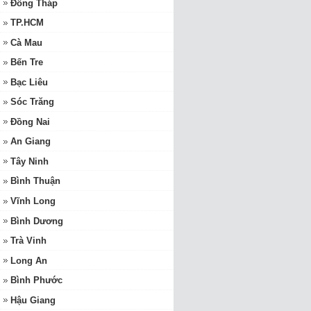
Đồng Tháp
TP.HCM
Cà Mau
Bến Tre
Bạc Liêu
Sóc Trăng
Đồng Nai
An Giang
Tây Ninh
Bình Thuận
Vĩnh Long
Bình Dương
Trà Vinh
Long An
Bình Phước
Hậu Giang