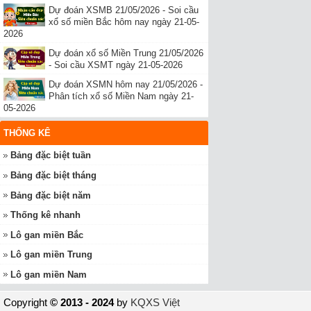
Dự đoán XSMB 21/05/2026 - Soi cầu
xổ số miền Bắc hôm nay ngày 21-05-
2026
Dự đoán xổ số Miền Trung 21/05/2026
- Soi cầu XSMT ngày 21-05-2026
Dự đoán XSMN hôm nay 21/05/2026 -
Phân tích xổ số Miền Nam ngày 21-
05-2026
THỐNG KÊ
Bảng đặc biệt tuần
Bảng đặc biệt tháng
Bảng đặc biệt năm
Thống kê nhanh
Lô gan miền Bắc
Lô gan miền Trung
Lô gan miền Nam
Copyright
© 2013 - 2024
by
KQXS Việt