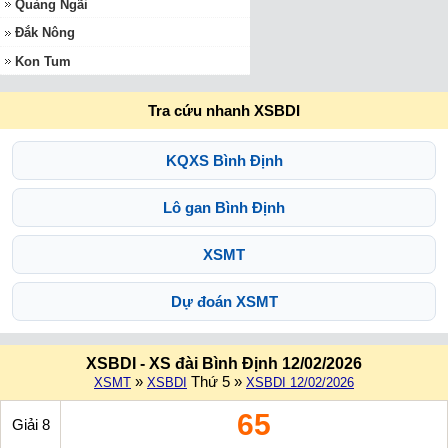
Quảng Ngãi
Đắk Nông
Kon Tum
Tra cứu nhanh XSBDI
KQXS Bình Định
Lô gan Bình Định
XSMT
Dự đoán XSMT
XSBDI - XS đài Bình Định 12/02/2026
»
Thứ 5 »
XSMT
XSBDI
XSBDI 12/02/2026
65
Giải 8