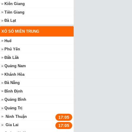
Kiên Giang
Tiền Giang
Đà Lạt
XỔ SỐ MIỀN TRUNG
Huế
Phú Yên
Đắk Lắk
Quảng Nam
Khánh Hòa
Đà Nẵng
Bình Định
Quảng Bình
Quảng Trị
Ninh Thuận
17:05
Gia Lai
17:05