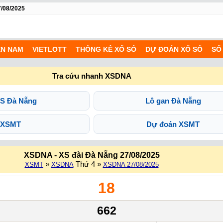
7/08/2025
ỀN NAM
VIETLOTT
THỐNG KÊ XỔ SỐ
DỰ ĐOÁN XỔ SỐ
SỔ
Tra cứu nhanh XSDNA
S Đà Nẵng
Lô gan Đà Nẵng
XSMT
Dự đoán XSMT
XSDNA - XS đài Đà Nẵng 27/08/2025
»
Thứ 4 »
XSMT
XSDNA
XSDNA 27/08/2025
18
662