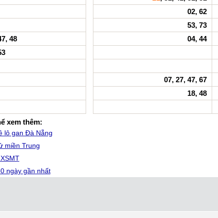
02, 62
53, 73
47, 48
04, 44
53
07, 27, 47, 67
18, 48
hể xem thêm:
ê lô gan Đà Nẵng
ử miền Trung
ả XSMT
0 ngày gần nhất