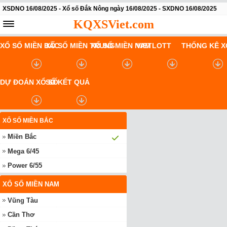
XSDNO 16/08/2025 - Xổ số Đắk Nông ngày 16/08/2025 - SXDNO 16/08/2025
KQXSViet.com
XỔ SỐ MIỀN BẮC
XỔ SỐ MIỀN TRUNG
XỔ SỐ MIỀN NAM
VIETLOTT
THỐNG KÊ X
DỰ ĐOÁN XỔ SỐ
SỔ KẾT QUẢ
XỔ SỐ MIỀN BẮC
Miền Bắc
Mega 6/45
Power 6/55
XỔ SỐ MIỀN NAM
Vũng Tàu
Cần Thơ