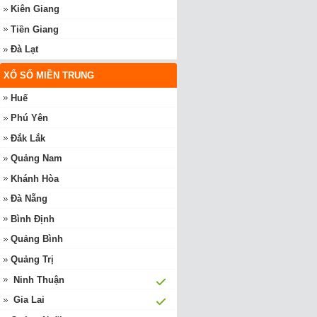
Kiên Giang
Tiền Giang
Đà Lạt
XỔ SỐ MIỀN TRUNG
Huế
Phú Yên
Đắk Lắk
Quảng Nam
Khánh Hòa
Đà Nẵng
Bình Định
Quảng Bình
Quảng Trị
Ninh Thuận
Gia Lai