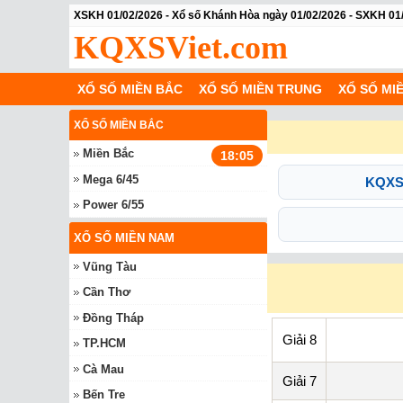
XSKH 01/02/2026 - Xổ số Khánh Hòa ngày 01/02/2026 - SXKH 01
KQXSViet.com
XỔ SỐ MIỀN BẮC
XỔ SỐ MIỀN TRUNG
XỔ SỐ MI
XỔ SỐ MIỀN BẮC
Miền Bắc
18:05
Mega 6/45
KQXS
Power 6/55
XỔ SỐ MIỀN NAM
Vũng Tàu
Cần Thơ
Đồng Tháp
Giải 8
TP.HCM
Cà Mau
Giải 7
Bến Tre