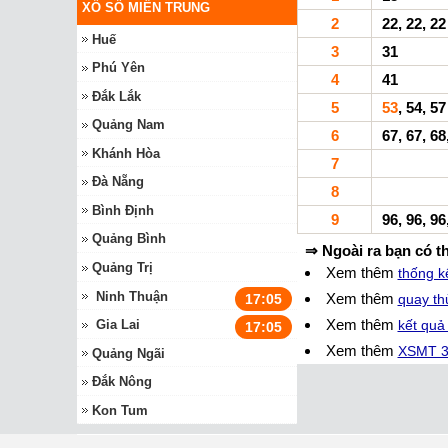
XỔ SỐ MIỀN TRUNG
2
22, 22, 22
Huế
3
31
Phú Yên
4
41
Đắk Lắk
5
53
, 54, 57
Quảng Nam
6
67, 67, 68
Khánh Hòa
7
Đà Nẵng
8
Bình Định
9
96, 96, 96
Quảng Bình
⇒ Ngoài ra bạn có t
Quảng Trị
Xem thêm
thống k
Ninh Thuận
Xem thêm
17:05
quay th
Xem thêm
Gia Lai
kết qu
17:05
Xem thêm
XSMT 3
Quảng Ngãi
Đắk Nông
Kon Tum