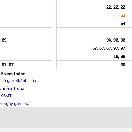
22, 22, 22
53
54
, 69
96, 96, 96
57, 67, 67, 97, 97
18, 68
, 97, 97
69
hể xem thêm:
ê lô gan Khánh Hòa
ử miền Trung
ả XSMT
0 ngày gần nhất