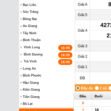
Giải 6
Bạc Liêu
Sóc Trăng
Giải 5
Đồng Nai
427
An Giang
Giải 4
Tây Ninh
2
Bình Thuận
Giải 3
Vĩnh Long
16:05
Bình Dương
16:05
Giải 2
Trà Vinh
16:05
Giải 1
Long An
Bình Phước
ĐB
Hậu Giang
Kiên Giang
Đầu
Đuôi
Tiền Giang
0
Đà Lạt
1
18