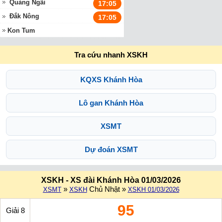
Quảng Ngãi
17:05
Đắk Nông
17:05
Kon Tum
Tra cứu nhanh XSKH
KQXS Khánh Hòa
Lô gan Khánh Hòa
XSMT
Dự đoán XSMT
XSKH - XS đài Khánh Hòa 01/03/2026
»
Chủ Nhật »
XSMT
XSKH
XSKH 01/03/2026
95
Giải 8