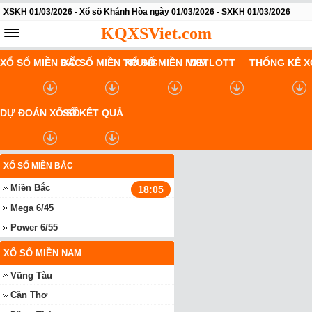
XSKH 01/03/2026 - Xổ số Khánh Hòa ngày 01/03/2026 - SXKH 01/03/2026
KQXSViet.com
XỔ SỐ MIỀN BẮC
XỔ SỐ MIỀN TRUNG
XỔ SỐ MIỀN NAM
VIETLOTT
THỐNG KÊ X
DỰ ĐOÁN XỔ SỐ
SỔ KẾT QUẢ
XỔ SỐ MIỀN BẮC
Miền Bắc
18:05
Mega 6/45
Power 6/55
XỔ SỐ MIỀN NAM
Vũng Tàu
Cần Thơ