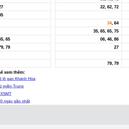
27
22, 62, 72
35
34
, 64
35, 65, 65, 75
65, 65
06, 46, 86
79, 79
27
79, 79
hể xem thêm:
ê lô gan Khánh Hòa
ử miền Trung
ả XSMT
0 ngày gần nhất