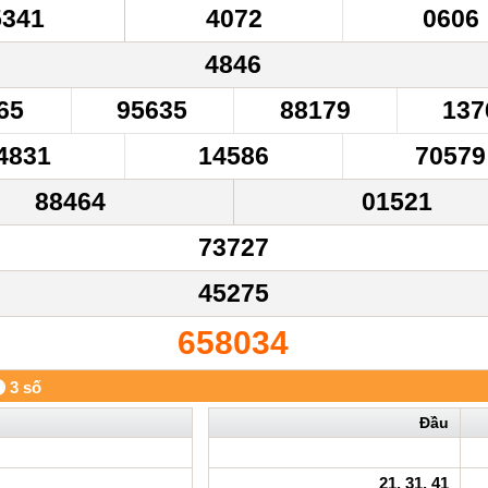
5341
4072
0606
4846
65
95635
88179
137
4831
14586
70579
88464
01521
73727
45275
658034
Đầu
21, 31, 41