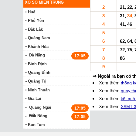
XỔ SỐ MIỀN TRUNG
2
21, 22, 
Huế
3
31,
34
, 
Phú Yên
4
41, 46
Đắk Lắk
5
Quảng Nam
6
62, 64, 
Khánh Hòa
7
72, 75, 
Đà Nẵng
17:05
8
86
Bình Định
9
Quảng Bình
⇒ Ngoài ra bạn có t
Quảng Trị
Xem thêm
thống k
Ninh Thuận
Xem thêm
quay th
Xem thêm
Gia Lai
kết qu
Xem thêm
XSMT 3
Quảng Ngãi
17:05
Đắk Nông
17:05
Kon Tum