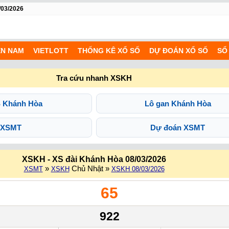
/03/2026
ỀN NAM
VIETLOTT
THỐNG KÊ XỔ SỐ
DỰ ĐOÁN XỔ SỐ
SỔ
Tra cứu nhanh XSKH
 Khánh Hòa
Lô gan Khánh Hòa
XSMT
Dự đoán XSMT
XSKH - XS đài Khánh Hòa 08/03/2026
»
Chủ Nhật »
XSMT
XSKH
XSKH 08/03/2026
65
922