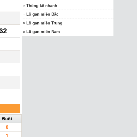
Thống kê nhanh
Lô gan miền Bắc
Lô gan miền Trung
62
Lô gan miền Nam
Đuôi
0
1