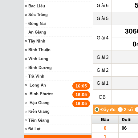
Giải 6
Bạc Liêu
Sóc Trăng
Giải 5
Đồng Nai
306
An Giang
Giải 4
Tây Ninh
0
Bình Thuận
Giải 3
Vĩnh Long
Bình Dương
Giải 2
Trà Vinh
Giải 1
Long An
16:05
Bình Phước
16:05
ĐB
Hậu Giang
16:05
Kiên Giang
Đầu
Đuôi
Tiền Giang
0
06
Đà Lạt
1