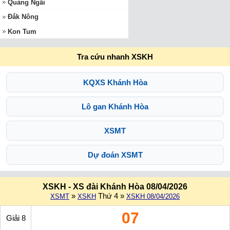
Quảng Ngãi
Đắk Nông
Kon Tum
Tra cứu nhanh XSKH
KQXS Khánh Hòa
Lô gan Khánh Hòa
XSMT
Dự đoán XSMT
XSKH - XS đài Khánh Hòa 08/04/2026
»
Thứ 4 »
XSMT
XSKH
XSKH 08/04/2026
07
Giải 8