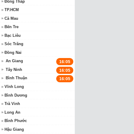
Đồng Tháp
TP.HCM
Cà Mau
Bến Tre
Bạc Liêu
Sóc Trăng
Đồng Nai
An Giang
16:05
Tây Ninh
16:05
Bình Thuận
16:05
Vĩnh Long
Bình Dương
Trà Vinh
Long An
Bình Phước
Hậu Giang