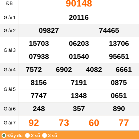
90148
ĐB
20116
Giải 1
09827
74465
Giải 2
15703
06203
13706
Giải 3
07938
01540
95651
7572
6902
4082
6661
Giải 4
8156
7191
0875
Giải 5
7747
1348
0651
248
357
890
Giải 6
92
73
60
77
Giải 7