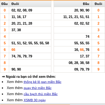
Đầu
Đuôi
Đầu
Đuôi
0
02, 02, 08, 09
20, 90, 90
0
1
11, 16, 17
11, 21, 21, 51, 51
1
2
20, 21, 21, 28
02, 02, 52
2
3
37, 38
3
4
74
4
5
51, 51, 52, 55, 55, 55, 58
55, 55, 55
5
6
66
16,
66
, 76
6
7
74, 76, 79, 79
17, 37
7
8
08, 28, 38, 58
8
9
90, 90
09, 79, 79
9
⇒ Ngoài ra bạn có thể xem thêm:
Xem thêm
thống kê lô gan miền Bắc
Xem thêm
quay thử miền Bắc
Xem thêm
cầu bạch thủ miền Bắc
Xem thêm
XSMB 30 ngày