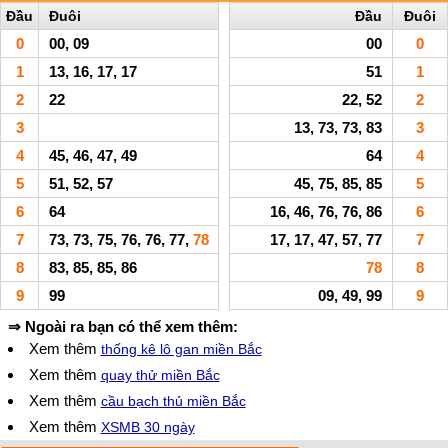
Đầu
Đuôi
Đầu
Đuôi
0
00, 09
00
0
1
13, 16, 17, 17
51
1
2
22
22, 52
2
3
13, 73, 73, 83
3
4
45, 46, 47, 49
64
4
5
51, 52, 57
45, 75, 85, 85
5
6
64
16, 46, 76, 76, 86
6
7
73, 73, 75, 76, 76, 77,
78
17, 17, 47, 57, 77
7
8
83, 85, 85, 86
78
8
9
99
09, 49, 99
9
⇒ Ngoài ra bạn có thể xem thêm:
Xem thêm
thống kê lô gan miền Bắc
Xem thêm
quay thử miền Bắc
Xem thêm
cầu bạch thủ miền Bắc
Xem thêm
XSMB 30 ngày