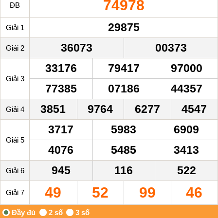
74978
ĐB
29875
Giải 1
36073
00373
Giải 2
33176
79417
97000
Giải 3
77385
07186
44357
3851
9764
6277
4547
Giải 4
3717
5983
6909
Giải 5
4076
5485
3413
945
116
522
Giải 6
49
52
99
46
Giải 7