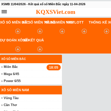
XSMB 11/04/2026 - Kết quả xổ số Miền Bắc ngày 11-04-2026
KQXSViet.com
XỔ SỐ MIỀN BẮC
XỔ SỐ MIỀN TRUNG
XỔ SỐ MIỀN NAM
VIETLOTT
THỐNG KÊ X
DỰ ĐOÁN XỔ SỐ
SỔ KẾT QUẢ
XỔ SỐ MIỀN BẮC
Miền Bắc
18:05
Mega 6/45
Power 6/55
XỔ SỐ MIỀN NAM
Vũng Tàu
Cần Thơ