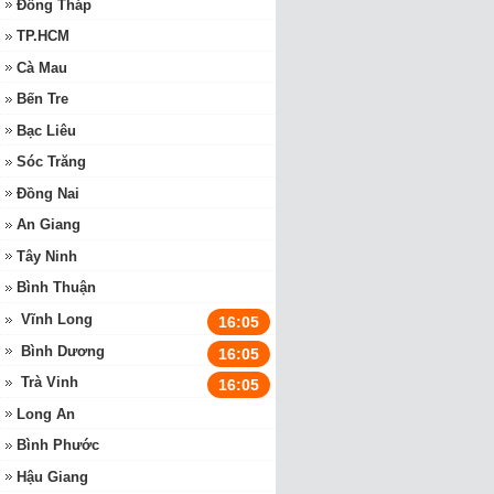
Đồng Tháp
TP.HCM
Cà Mau
Bến Tre
Bạc Liêu
Sóc Trăng
Đồng Nai
An Giang
Tây Ninh
Bình Thuận
Vĩnh Long
16:05
Bình Dương
16:05
Trà Vinh
16:05
Long An
Bình Phước
Hậu Giang