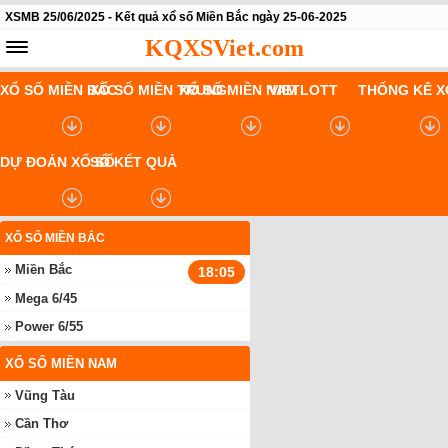
XSMB 25/06/2025 - Kết quả xổ số Miền Bắc ngày 25-06-2025
KQXSViet.com
XỔ SỐ MIỀN BẮC
XỔ SỐ MIỀN TRUNG
XỔ SỐ MIỀN NAM
VIETLOTT
THỐNG KÊ X
DỰ ĐOÁN XỔ SỐ
SỔ KẾT QUẢ
XỔ SỐ MIỀN BẮC
Miền Bắc
18:05
Mega 6/45
Power 6/55
XỔ SỐ MIỀN NAM
Vũng Tàu
Cần Thơ