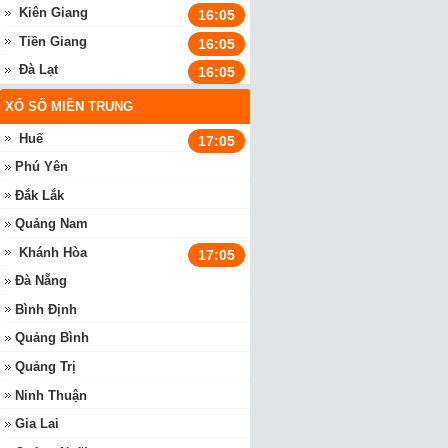
Kiên Giang
16:05
Tiền Giang
16:05
Đà Lạt
16:05
XỔ SỐ MIỀN TRUNG
Huế
17:05
Phú Yên
Đắk Lắk
Quảng Nam
Khánh Hòa
17:05
Đà Nẵng
Bình Định
Quảng Bình
Quảng Trị
Ninh Thuận
Gia Lai