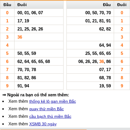
Đầu
Đuôi
Đầu
Đuôi
0
00, 01, 06, 07
00, 50, 70, 70
0
1
17, 19
01, 21, 81, 91
1
2
21, 25, 26, 26
62, 82
2
3
36
3
4
64, 94
4
5
50, 55, 59
25, 55, 65, 65
5
6
62, 64, 65, 65, 68
06, 26, 26,
36
, 86
6
7
70, 70, 78
07, 17
7
8
81, 82, 86
68, 78
8
9
91, 94
19, 59
9
⇒ Ngoài ra bạn có thể xem thêm:
Xem thêm
thống kê lô gan miền Bắc
Xem thêm
quay thử miền Bắc
Xem thêm
cầu bạch thủ miền Bắc
Xem thêm
XSMB 30 ngày