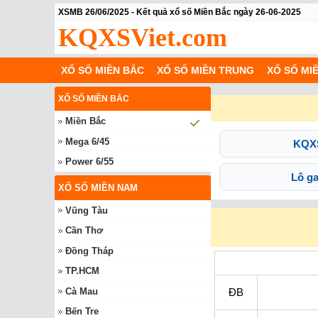
XSMB 26/06/2025 - Kết quả xổ số Miền Bắc ngày 26-06-2025
KQXSViet.com
XỔ SỐ MIỀN BẮC
XỔ SỐ MIỀN TRUNG
XỔ SỐ MI
XỔ SỐ MIỀN BẮC
Miền Bắc
Mega 6/45
KQXS
Power 6/55
Lô g
XỔ SỐ MIỀN NAM
Vũng Tàu
Cần Thơ
Đồng Tháp
TP.HCM
Cà Mau
ĐB
Bến Tre