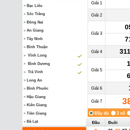
Giải 1
Bạc Liêu
Sóc Trăng
Giải 2
Đồng Nai
0
An Giang
Giải 3
7
Tây Ninh
Bình Thuận
31
Giải 4
Vĩnh Long
Bình Dương
Giải 5
Trà Vinh
Long An
Giải 6
Bình Phước
Hậu Giang
3
Giải 7
Kiên Giang
Tiền Giang
Đà Lạt
Đầu
Đuôi