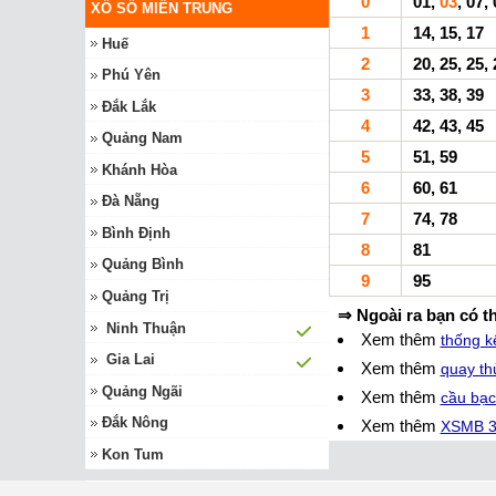
0
01,
03
, 07,
XỔ SỐ MIỀN TRUNG
1
14, 15, 17
Huế
2
20, 25, 25, 
Phú Yên
3
33, 38, 39
Đắk Lắk
4
42, 43, 45
Quảng Nam
5
51, 59
Khánh Hòa
6
60, 61
Đà Nẵng
7
74, 78
Bình Định
8
81
Quảng Bình
9
95
Quảng Trị
⇒ Ngoài ra bạn có t
Ninh Thuận
Xem thêm
thống k
Gia Lai
Xem thêm
quay th
Quảng Ngãi
Xem thêm
cầu bạc
Đắk Nông
Xem thêm
XSMB 3
Kon Tum