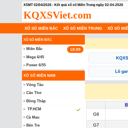
XSMT 02/04/2026 - Kết quả xổ số Miền Trung ngày 02-04-2026
KQXSViet.com
XỔ SỐ MIỀN BẮC
XỔ SỐ MIỀN TRUNG
XỔ SỐ MI
XỔ SỐ MIỀN BẮC
Miền Bắc
18:05
Mega 6/45
KQXS 
Power 6/55
Lô ga
XỔ SỐ MIỀN NAM
Vũng Tàu
Cần Thơ
Đồng Tháp
B
TP.HCM
G8
Cà Mau
G7
Bến Tre