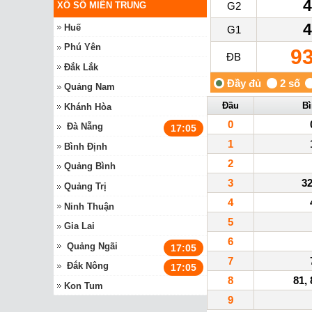
4
XỔ SỐ MIỀN TRUNG
G2
4
Huế
G1
Phú Yên
9
ĐB
Đắk Lắk
Quảng Nam
Đầu
Bì
Khánh Hòa
0
Đà Nẵng
17:05
1
Bình Định
2
Quảng Bình
3
32
Quảng Trị
4
Ninh Thuận
5
Gia Lai
6
Quảng Ngãi
17:05
7
Đắk Nông
17:05
8
81, 
Kon Tum
9