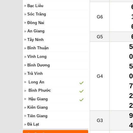
Bạc Liêu
Sóc Trăng
G6
Đồng Nai
An Giang
G5
Tây Ninh
5
Bình Thuận
0
Vĩnh Long
5
Bình Dương
Trà Vinh
0
G4
Long An
7
Bình Phước
2
Hậu Giang
2
Kiên Giang
9
Tiền Giang
G3
4
Đà Lạt