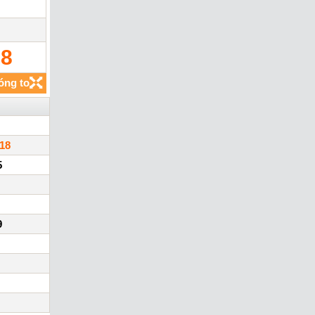
18
ị
18
5
9