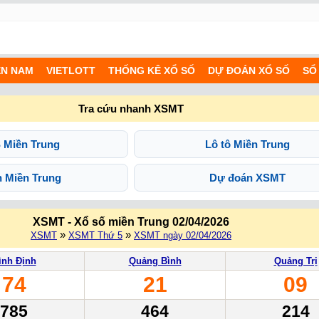
ỀN NAM
VIETLOTT
THỐNG KÊ XỔ SỐ
DỰ ĐOÁN XỔ SỐ
SỔ
Tra cứu nhanh XSMT
Miền Trung
Lô tô Miền Trung
n Miền Trung
Dự đoán XSMT
XSMT - Xổ số miền Trung 02/04/2026
»
»
XSMT
XSMT Thứ 5
XSMT ngày 02/04/2026
ình Định
Quảng Bình
Quảng Trị
74
21
09
785
464
214