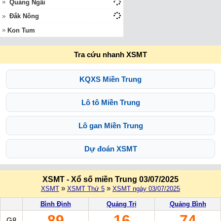
Quảng Ngãi
Đắk Nông
Kon Tum
Tra cứu nhanh XSMT
KQXS Miền Trung
Lô tô Miền Trung
Lô gan Miền Trung
Dự đoán XSMT
XSMT - Xổ số miền Trung 03/07/2025
»
»
XSMT
XSMT Thứ 5
XSMT ngày 03/07/2025
Bình Định
Quảng Trị
Quảng Bình
89
16
74
G8