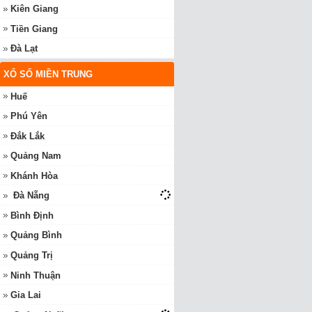
Kiên Giang
Tiền Giang
Đà Lạt
XỔ SỐ MIỀN TRUNG
Huế
Phú Yên
Đắk Lắk
Quảng Nam
Khánh Hòa
Đà Nẵng
Bình Định
Quảng Bình
Quảng Trị
Ninh Thuận
Gia Lai