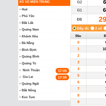
XỔ SỐ MIỀN TRUNG
G2
6
Huế
G1
Phú Yên
2
ĐB
Đắk Lắk
Quảng Nam
Đầu
Đ
Khánh Hòa
0
Đà Nẵng
1
10
Bình Định
2
Quảng Bình
3
Quảng Trị
4
Ninh Thuận
17:05
5
Gia Lai
17:05
6
Quảng Ngãi
7
Đắk Nông
8
Kon Tum
9