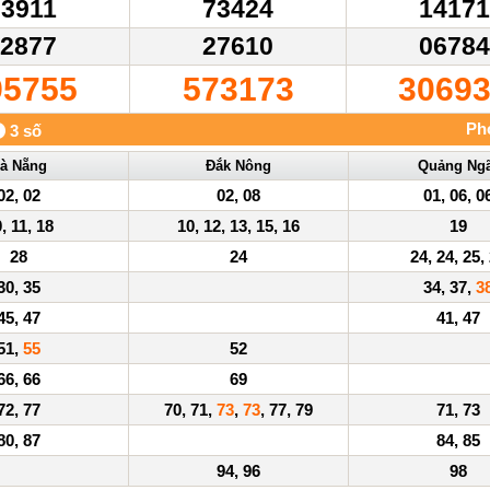
63911
73424
14171
2877
27610
06784
95755
573173
3069
à Nẵng
Đắk Nông
Quảng Ngã
02, 02
02, 08
01, 06, 0
, 11, 18
10, 12, 13, 15, 16
19
28
24
24, 24, 25,
30, 35
34, 37,
3
45, 47
41, 47
51,
55
52
66, 66
69
72, 77
70, 71,
73
,
73
, 77, 79
71, 73
80, 87
84, 85
94, 96
98