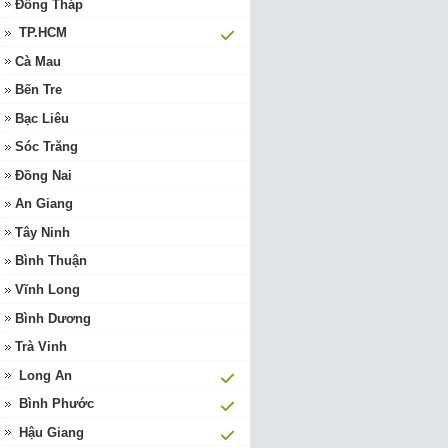
Đồng Tháp
TP.HCM
Cà Mau
Bến Tre
Bạc Liêu
Sóc Trăng
Đồng Nai
An Giang
Tây Ninh
Bình Thuận
Vĩnh Long
Bình Dương
Trà Vinh
Long An
Bình Phước
Hậu Giang