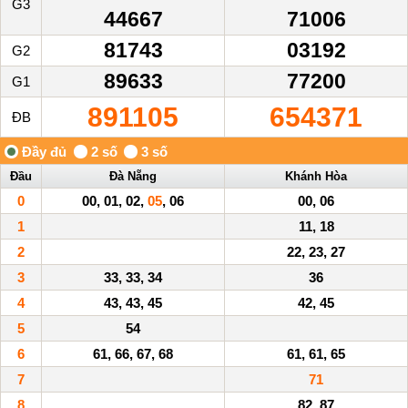
G3
44667
71006
81743
03192
G2
89633
77200
G1
891105
654371
ĐB
Đầu
Đà Nẵng
Khánh Hòa
0
00, 01, 02,
05
, 06
00, 06
1
11, 18
2
22, 23, 27
3
33, 33, 34
36
4
43, 43, 45
42, 45
5
54
6
61, 66, 67, 68
61, 61, 65
7
71
8
82, 87