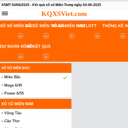
XSMT 04/06/2025 - Kết quả xổ số Miền Trung ngày 04-06-2025
KQXSViet.com
XỔ SỐ MIỀN BẮC
XỔ SỐ MIỀN TRUNG
XỔ SỐ MIỀN NAM
VIETLOTT
THỐNG KÊ X
DỰ ĐOÁN XỔ SỐ
SỔ KẾT QUẢ
XỔ SỐ MIỀN BẮC
Miền Bắc
Mega 6/45
Power 6/55
XỔ SỐ MIỀN NAM
Vũng Tàu
Cần Thơ