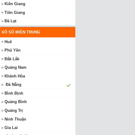
Kiên Giang
Tiền Giang
Đà Lạt
XỔ SỐ MIỀN TRUNG
Huế
Phú Yên
Đắk Lắk
Quảng Nam
Khánh Hòa
Đà Nẵng
Bình Định
Quảng Bình
Quảng Trị
Ninh Thuận
Gia Lai