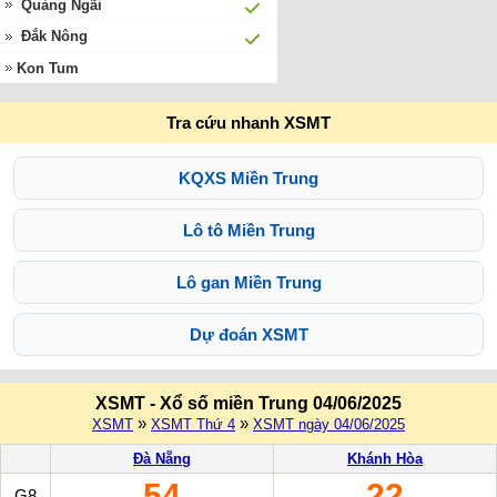
Quảng Ngãi
Đắk Nông
Kon Tum
Tra cứu nhanh XSMT
KQXS Miền Trung
Lô tô Miền Trung
Lô gan Miền Trung
Dự đoán XSMT
XSMT - Xổ số miền Trung 04/06/2025
»
»
XSMT
XSMT Thứ 4
XSMT ngày 04/06/2025
Đà Nẵng
Khánh Hòa
54
22
G8