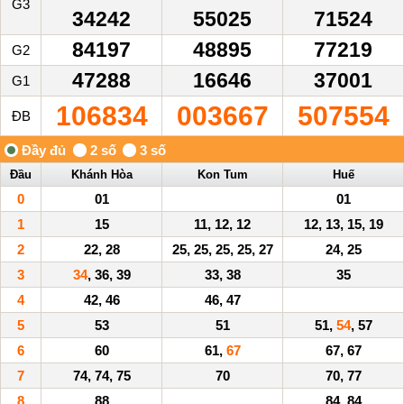
G3
34242
55025
71524
84197
48895
77219
G2
47288
16646
37001
G1
106834
003667
507554
ĐB
Đầu
Khánh Hòa
Kon Tum
Huế
0
01
01
1
15
11, 12, 12
12, 13, 15, 19
2
22, 28
25, 25, 25, 25, 27
24, 25
3
34
, 36, 39
33, 38
35
4
42, 46
46, 47
5
53
51
51,
54
, 57
6
60
61,
67
67, 67
7
74, 74, 75
70
70, 77
8
88
84, 84