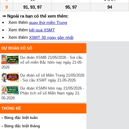
9
91, 93, 97
95, 97
94
⇒ Ngoài ra bạn có thể xem thêm:
Xem thêm
quay thử miền Trung
Xem thêm
kết quả XSMT
Xem thêm
XSMT 30 ngày gần nhất
DỰ ĐOÁN XỔ SỐ
Dự đoán XSMB 21/05/2026 - Soi cầu
xổ số miền Bắc hôm nay ngày 21-05-
2026
Dự đoán xổ số Miền Trung 21/05/2026
- Soi cầu XSMT ngày 21-05-2026
Dự đoán XSMN hôm nay 21/05/2026 -
Phân tích xổ số Miền Nam ngày 21-
05-2026
THỐNG KÊ
Bảng đặc biệt tuần
Bảng đặc biệt tháng