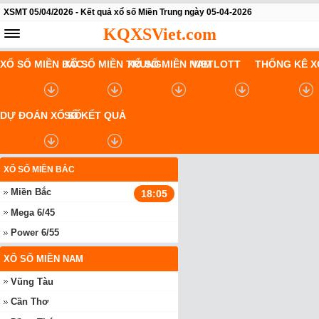
XSMT 05/04/2026 - Kết quả xổ số Miền Trung ngày 05-04-2026
KQXSViet.com
XỔ SỐ MIỀN BẮC
XỔ SỐ MIỀN TRUNG
XỔ SỐ MIỀN NAM
VIETLOTT
THỐNG KÊ X
DỰ ĐOÁN XỔ SỐ
SỔ KẾT QUẢ
XỔ SỐ MIỀN BẮC
Miền Bắc
18:05
Mega 6/45
Power 6/55
XỔ SỐ MIỀN NAM
Vũng Tàu
Cần Thơ