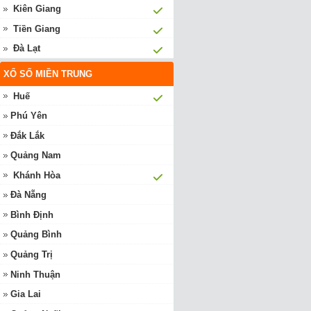
Kiên Giang
Tiền Giang
Đà Lạt
XỔ SỐ MIỀN TRUNG
Huế
Phú Yên
Đắk Lắk
Quảng Nam
Khánh Hòa
Đà Nẵng
Bình Định
Quảng Bình
Quảng Trị
Ninh Thuận
Gia Lai