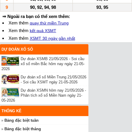
9
90, 92, 94, 98
93, 95
⇒ Ngoài ra bạn có thể xem thêm:
Xem thêm
quay thử miền Trung
Xem thêm
kết quả XSMT
Xem thêm
XSMT 30 ngày gần nhất
DỰ ĐOÁN XỔ SỐ
Dự đoán XSMB 21/05/2026 - Soi cầu
xổ số miền Bắc hôm nay ngày 21-05-
2026
Dự đoán xổ số Miền Trung 21/05/2026
- Soi cầu XSMT ngày 21-05-2026
Dự đoán XSMN hôm nay 21/05/2026 -
Phân tích xổ số Miền Nam ngày 21-
05-2026
THỐNG KÊ
Bảng đặc biệt tuần
Bảng đặc biệt tháng