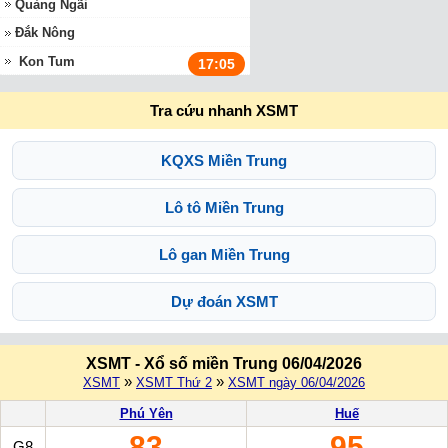
Quảng Ngãi
Đắk Nông
Kon Tum
17:05
Tra cứu nhanh XSMT
KQXS Miền Trung
Lô tô Miền Trung
Lô gan Miền Trung
Dự đoán XSMT
XSMT - Xổ số miền Trung 06/04/2026
»
»
XSMT
XSMT Thứ 2
XSMT ngày 06/04/2026
Phú Yên
Huế
83
95
G8