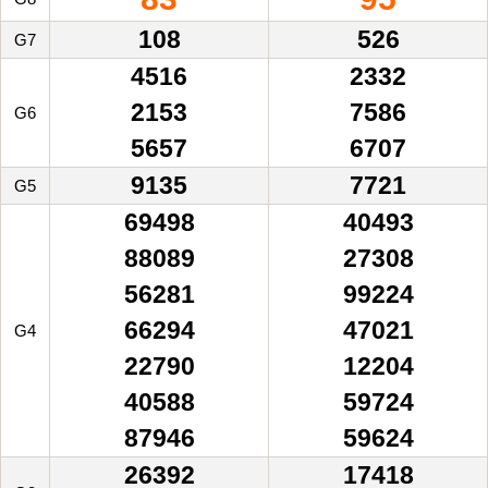
108
526
G7
4516
2332
2153
7586
G6
5657
6707
9135
7721
G5
69498
40493
88089
27308
56281
99224
66294
47021
G4
22790
12204
40588
59724
87946
59624
26392
17418