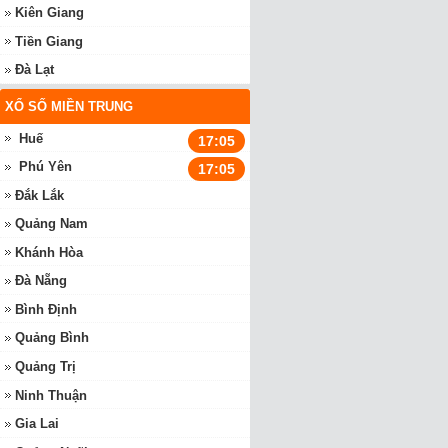
Kiên Giang
Tiền Giang
Đà Lạt
XỔ SỐ MIỀN TRUNG
Huế
17:05
Phú Yên
17:05
Đắk Lắk
Quảng Nam
Khánh Hòa
Đà Nẵng
Bình Định
Quảng Bình
Quảng Trị
Ninh Thuận
Gia Lai