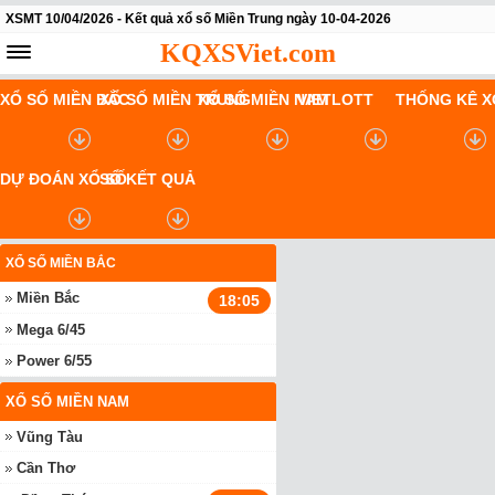
XSMT 10/04/2026 - Kết quả xổ số Miền Trung ngày 10-04-2026
KQXSViet.com
XỔ SỐ MIỀN BẮC
XỔ SỐ MIỀN TRUNG
XỔ SỐ MIỀN NAM
VIETLOTT
THỐNG KÊ X
DỰ ĐOÁN XỔ SỐ
SỔ KẾT QUẢ
XỔ SỐ MIỀN BẮC
Miền Bắc
18:05
Mega 6/45
Power 6/55
XỔ SỐ MIỀN NAM
Vũng Tàu
Cần Thơ