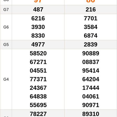
487
216
G7
6216
7701
3930
3584
G6
8330
6874
4977
2839
G5
58520
90889
67271
08837
04551
95414
77371
64204
G4
24367
17444
64838
04061
55695
90971
78227
89310