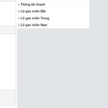
Thống kê nhanh
Lô gan miền Bắc
Lô gan miền Trung
Lô gan miền Nam