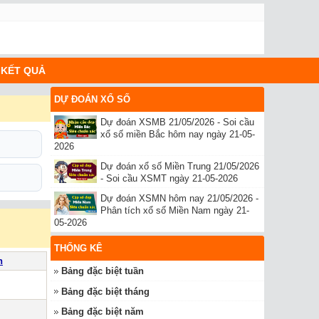
 KẾT QUẢ
DỰ ĐOÁN XỔ SỐ
Dự đoán XSMB 21/05/2026 - Soi cầu
xổ số miền Bắc hôm nay ngày 21-05-
2026
Dự đoán xổ số Miền Trung 21/05/2026
- Soi cầu XSMT ngày 21-05-2026
Dự đoán XSMN hôm nay 21/05/2026 -
Phân tích xổ số Miền Nam ngày 21-
05-2026
THỐNG KÊ
h
Bảng đặc biệt tuần
Bảng đặc biệt tháng
Bảng đặc biệt năm