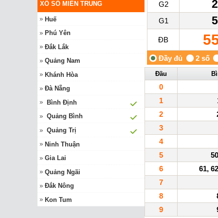
2
XỔ SỐ MIỀN TRUNG
G2
5
Huế
G1
Phú Yên
5
ĐB
Đắk Lắk
Quảng Nam
Đầu
Bì
Khánh Hòa
0
Đà Nẵng
1
Bình Định
2
Quảng Bình
3
Quảng Trị
4
Ninh Thuận
5
50
Gia Lai
6
61, 6
Quảng Ngãi
7
Đắk Nông
8
Kon Tum
9