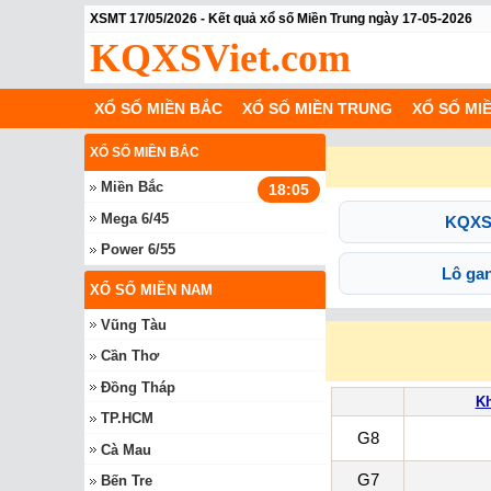
XSMT 17/05/2026 - Kết quả xổ số Miền Trung ngày 17-05-2026
KQXSViet.com
XỔ SỐ MIỀN BẮC
XỔ SỐ MIỀN TRUNG
XỔ SỐ MI
XỔ SỐ MIỀN BẮC
Miền Bắc
18:05
Mega 6/45
KQXS 
Power 6/55
Lô ga
XỔ SỐ MIỀN NAM
Vũng Tàu
Cần Thơ
Đồng Tháp
K
TP.HCM
G8
Cà Mau
G7
Bến Tre