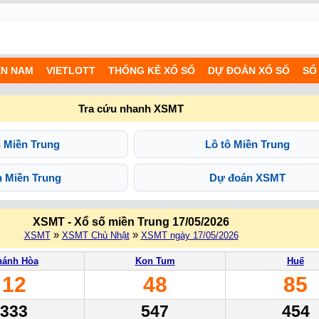
ỀN NAM
VIETLOTT
THỐNG KÊ XỔ SỐ
DỰ ĐOÁN XỔ SỐ
SỔ
Tra cứu nhanh XSMT
Miền Trung
Lô tô Miền Trung
n Miền Trung
Dự đoán XSMT
XSMT - Xổ số miền Trung 17/05/2026
»
»
XSMT
XSMT Chủ Nhật
XSMT ngày 17/05/2026
hánh Hòa
Kon Tum
Huế
12
48
85
333
547
454