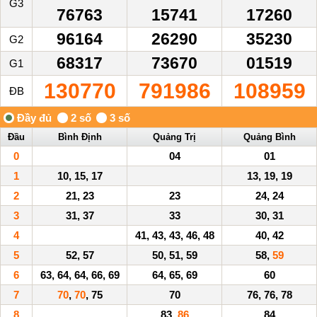
G3
76763
15741
17260
96164
26290
35230
G2
68317
73670
01519
G1
130770
791986
108959
ĐB
Đầu
Bình Định
Quảng Trị
Quảng Bình
0
04
01
1
10, 15, 17
13, 19, 19
2
21, 23
23
24, 24
3
31, 37
33
30, 31
4
41, 43, 43, 46, 48
40, 42
5
52, 57
50, 51, 59
58,
59
6
63, 64, 64, 66, 69
64, 65, 69
60
7
70
,
70
, 75
70
76, 76, 78
8
83,
86
84