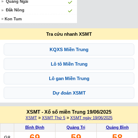
Quảng Ngãi
Đắk Nông
Kon Tum
Tra cứu nhanh XSMT
KQXS Miền Trung
Lô tô Miền Trung
Lô gan Miền Trung
Dự đoán XSMT
XSMT - Xổ số miền Trung 19/06/2025
»
»
XSMT
XSMT Thứ 5
XSMT ngày 19/06/2025
Bình Định
Quảng Trị
Quảng Bình
69
59
58
G8