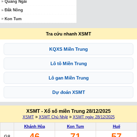
Quảng Ngãi
Đắk Nông
Kon Tum
Tra cứu nhanh XSMT
KQXS Miền Trung
Lô tô Miền Trung
Lô gan Miền Trung
Dự đoán XSMT
XSMT - Xổ số miền Trung 28/12/2025
»
»
XSMT
XSMT Chủ Nhật
XSMT ngày 28/12/2025
Khánh Hòa
Kon Tum
Huế
46
71
57
G8