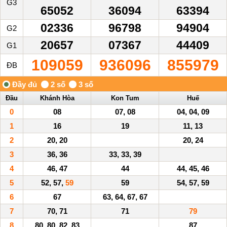
G3
65052
36094
63394
02336
96798
94904
G2
20657
07367
44409
G1
109059
936096
855979
ĐB
Đầu
Khánh Hòa
Kon Tum
Huế
0
08
07, 08
04, 04, 09
1
16
19
11, 13
2
20, 20
20, 24
3
36, 36
33, 33, 39
4
46, 47
44
44, 45, 46
5
52, 57,
59
59
54, 57, 59
6
67
63, 64, 67, 67
7
70, 71
71
79
8
80, 80, 82, 83
87