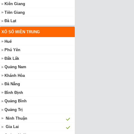
Kiên Giang
Tiền Giang
Đà Lạt
XỔ SỐ MIỀN TRUNG
Huế
Phú Yên
Đắk Lắk
Quảng Nam
Khánh Hòa
Đà Nẵng
Bình Định
Quảng Bình
Quảng Trị
Ninh Thuận
Gia Lai