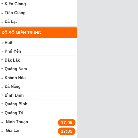
Kiên Giang
Tiền Giang
Đà Lạt
XỔ SỐ MIỀN TRUNG
Huế
Phú Yên
Đắk Lắk
Quảng Nam
Khánh Hòa
Đà Nẵng
Bình Định
Quảng Bình
Quảng Trị
Ninh Thuận
17:05
Gia Lai
17:05