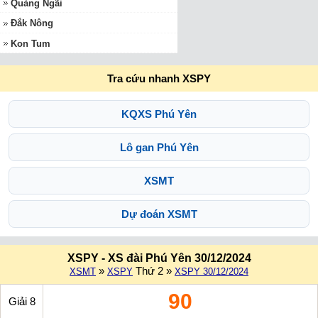
Quảng Ngãi
Đắk Nông
Kon Tum
Tra cứu nhanh XSPY
KQXS Phú Yên
Lô gan Phú Yên
XSMT
Dự đoán XSMT
XSPY - XS đài Phú Yên 30/12/2024
»
Thứ 2 »
XSMT
XSPY
XSPY 30/12/2024
90
Giải 8