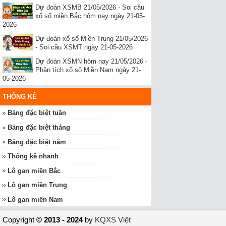
Dự đoán XSMB 21/05/2026 - Soi cầu
xổ số miền Bắc hôm nay ngày 21-05-
2026
Dự đoán xổ số Miền Trung 21/05/2026
- Soi cầu XSMT ngày 21-05-2026
Dự đoán XSMN hôm nay 21/05/2026 -
Phân tích xổ số Miền Nam ngày 21-
05-2026
THỐNG KÊ
Bảng đặc biệt tuần
Bảng đặc biệt tháng
Bảng đặc biệt năm
Thống kê nhanh
Lô gan miền Bắc
Lô gan miền Trung
Lô gan miền Nam
Copyright
© 2013 - 2024
by
KQXS Việt