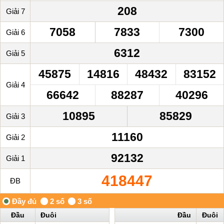
208
Giải 7
7058
7833
7300
Giải 6
6312
Giải 5
45875
14816
48432
83152
Giải 4
66642
88287
40296
10895
85829
Giải 3
11160
Giải 2
92132
Giải 1
418447
ĐB
Đầu
Đuôi
Đầu
Đuôi