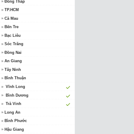
Đồng Tháp
TP.HCM
Cà Mau
Bến Tre
Bạc Liêu
Sóc Trăng
Đồng Nai
An Giang
Tây Ninh
Bình Thuận
Vĩnh Long
Bình Dương
Trà Vinh
Long An
Bình Phước
Hậu Giang