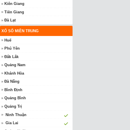
Kiên Giang
Tiền Giang
Đà Lạt
XỔ SỐ MIỀN TRUNG
Huế
Phú Yên
Đắk Lắk
Quảng Nam
Khánh Hòa
Đà Nẵng
Bình Định
Quảng Bình
Quảng Trị
Ninh Thuận
Gia Lai