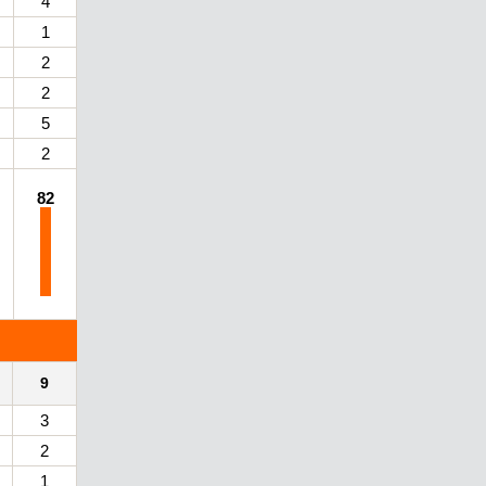
4
1
2
2
5
2
82
9
3
2
1