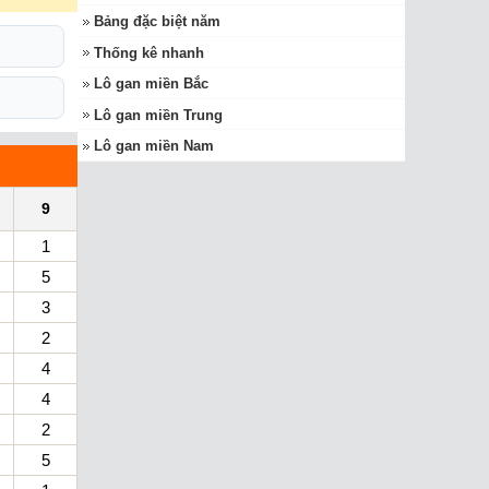
Bảng đặc biệt năm
Thống kê nhanh
Lô gan miền Bắc
Lô gan miền Trung
Lô gan miền Nam
9
1
5
3
2
4
4
2
5