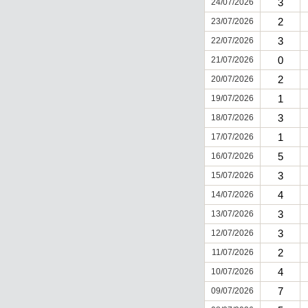
3
24/07/2026
2
23/07/2026
3
22/07/2026
0
21/07/2026
2
20/07/2026
1
19/07/2026
3
18/07/2026
1
17/07/2026
5
16/07/2026
3
15/07/2026
4
14/07/2026
3
13/07/2026
3
12/07/2026
2
11/07/2026
4
10/07/2026
7
09/07/2026