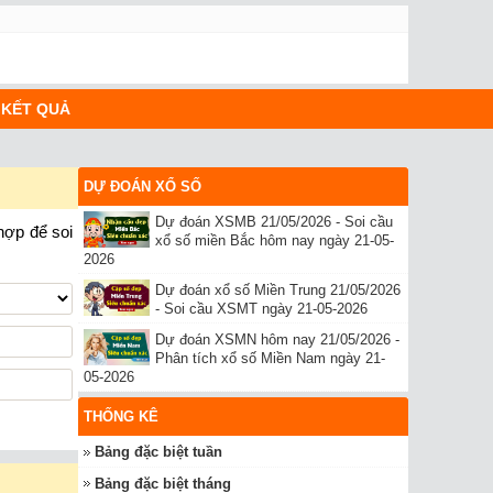
 KẾT QUẢ
DỰ ĐOÁN XỔ SỐ
Dự đoán XSMB 21/05/2026 - Soi cầu
hợp để soi
xổ số miền Bắc hôm nay ngày 21-05-
2026
Dự đoán xổ số Miền Trung 21/05/2026
- Soi cầu XSMT ngày 21-05-2026
Dự đoán XSMN hôm nay 21/05/2026 -
Phân tích xổ số Miền Nam ngày 21-
05-2026
THỐNG KÊ
Bảng đặc biệt tuần
Bảng đặc biệt tháng