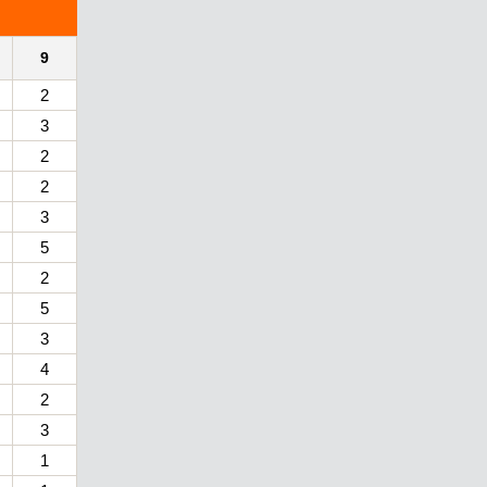
9
2
3
2
2
3
5
2
5
3
4
2
3
1