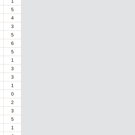
1
5
4
3
5
6
5
1
3
3
1
0
2
3
5
1