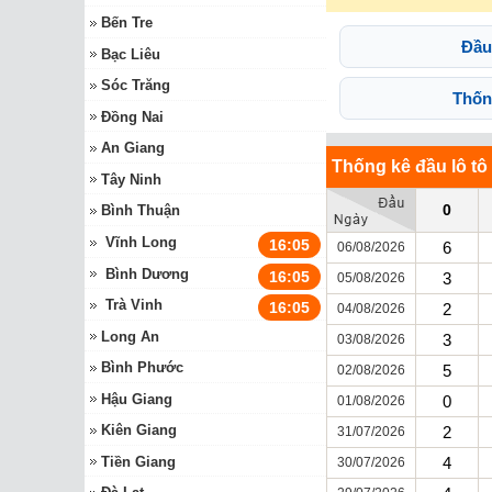
Bến Tre
Đầu 
Bạc Liêu
Sóc Trăng
Thốn
Đồng Nai
An Giang
Thống kê đầu lô tô
Tây Ninh
0
Bình Thuận
Vĩnh Long
16:05
6
06/08/2026
Bình Dương
16:05
3
05/08/2026
Trà Vinh
16:05
2
04/08/2026
Long An
3
03/08/2026
Bình Phước
5
02/08/2026
Hậu Giang
0
01/08/2026
Kiên Giang
2
31/07/2026
Tiền Giang
4
30/07/2026