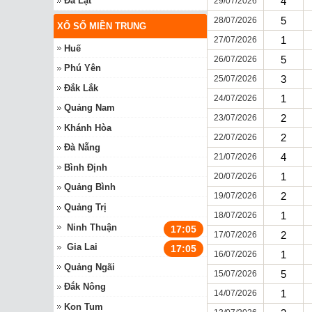
4
Đà Lạt
29/07/2026
5
28/07/2026
XỔ SỐ MIỀN TRUNG
1
27/07/2026
Huế
5
26/07/2026
Phú Yên
3
25/07/2026
Đắk Lắk
1
24/07/2026
Quảng Nam
2
23/07/2026
Khánh Hòa
2
22/07/2026
Đà Nẵng
4
21/07/2026
Bình Định
1
20/07/2026
Quảng Bình
2
19/07/2026
Quảng Trị
1
18/07/2026
Ninh Thuận
17:05
2
17/07/2026
Gia Lai
17:05
1
16/07/2026
Quảng Ngãi
5
15/07/2026
Đắk Nông
1
14/07/2026
Kon Tum