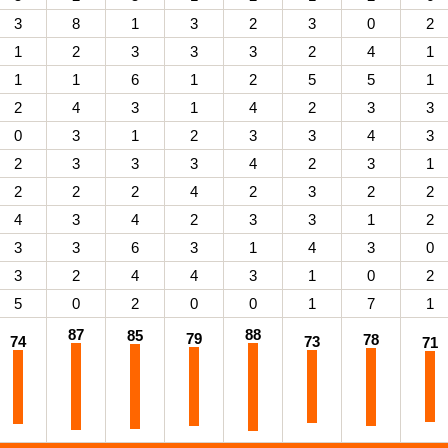
3
8
1
3
2
3
0
2
1
2
3
3
3
2
4
1
1
1
6
1
2
5
5
1
2
4
3
1
4
2
3
3
0
3
1
2
3
3
4
3
2
3
3
3
4
2
3
1
2
2
2
4
2
3
2
2
4
3
4
2
3
3
1
2
3
3
6
3
1
4
3
0
3
2
4
4
3
1
0
2
5
0
2
0
0
1
7
1
87
88
85
79
78
74
73
71