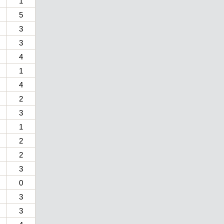
1
5
3
3
4
1
4
2
3
1
2
2
3
0
3
3