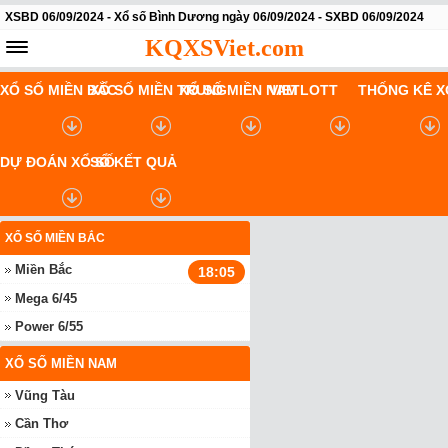
XSBD 06/09/2024 - Xổ số Bình Dương ngày 06/09/2024 - SXBD 06/09/2024
KQXSViet.com
XỔ SỐ MIỀN BẮC
XỔ SỐ MIỀN TRUNG
XỔ SỐ MIỀN NAM
VIETLOTT
THỐNG KÊ X
DỰ ĐOÁN XỔ SỐ
SỔ KẾT QUẢ
XỔ SỐ MIỀN BẮC
Miền Bắc
18:05
Mega 6/45
Power 6/55
XỔ SỐ MIỀN NAM
Vũng Tàu
Cần Thơ