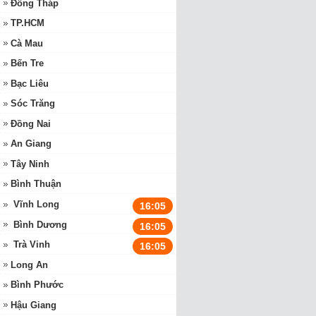
Đồng Tháp
TP.HCM
Cà Mau
Bến Tre
Bạc Liêu
Sóc Trăng
Đồng Nai
An Giang
Tây Ninh
Bình Thuận
Vĩnh Long
16:05
Bình Dương
16:05
Trà Vinh
16:05
Long An
Bình Phước
Hậu Giang