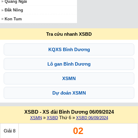
Quảng Ngãi
Đắk Nông
Kon Tum
Tra cứu nhanh XSBD
KQXS Bình Dương
Lô gan Bình Dương
XSMN
Dự đoán XSMN
XSBD - XS đài Bình Dương 06/09/2024
»
Thứ 6 »
XSMN
XSBD
XSBD 06/09/2024
02
Giải 8