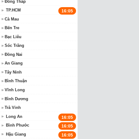
Đồng Tháp
TP.HCM
16:05
Cà Mau
Bến Tre
Bạc Liêu
Sóc Trăng
Đồng Nai
An Giang
Tây Ninh
Bình Thuận
Vĩnh Long
Bình Dương
Trà Vinh
Long An
16:05
Bình Phước
16:05
Hậu Giang
16:05