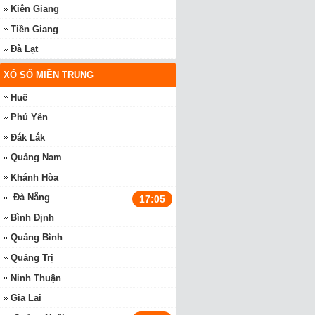
Kiên Giang
Tiền Giang
Đà Lạt
XỔ SỐ MIỀN TRUNG
Huế
Phú Yên
Đắk Lắk
Quảng Nam
Khánh Hòa
Đà Nẵng
17:05
Bình Định
Quảng Bình
Quảng Trị
Ninh Thuận
Gia Lai