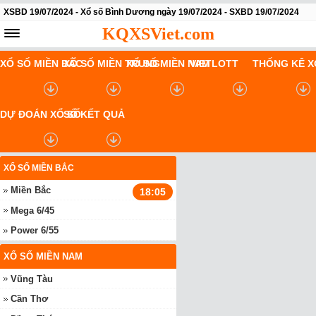
XSBD 19/07/2024 - Xổ số Bình Dương ngày 19/07/2024 - SXBD 19/07/2024
KQXSViet.com
XỔ SỐ MIỀN BẮC
XỔ SỐ MIỀN TRUNG
XỔ SỐ MIỀN NAM
VIETLOTT
THỐNG KÊ X
DỰ ĐOÁN XỔ SỐ
SỔ KẾT QUẢ
XỔ SỐ MIỀN BẮC
Miền Bắc
18:05
Mega 6/45
Power 6/55
XỔ SỐ MIỀN NAM
Vũng Tàu
Cần Thơ