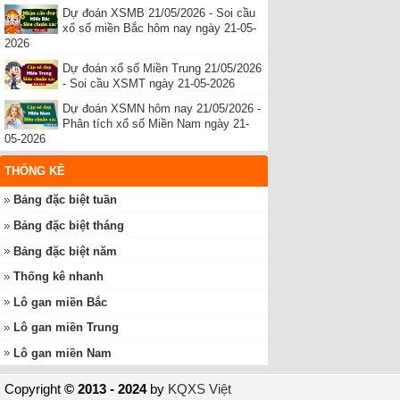
Dự đoán XSMB 21/05/2026 - Soi cầu
xổ số miền Bắc hôm nay ngày 21-05-
2026
Dự đoán xổ số Miền Trung 21/05/2026
- Soi cầu XSMT ngày 21-05-2026
Dự đoán XSMN hôm nay 21/05/2026 -
Phân tích xổ số Miền Nam ngày 21-
05-2026
THỐNG KÊ
Bảng đặc biệt tuần
Bảng đặc biệt tháng
Bảng đặc biệt năm
Thống kê nhanh
Lô gan miền Bắc
Lô gan miền Trung
Lô gan miền Nam
Copyright
© 2013 - 2024
by
KQXS Việt