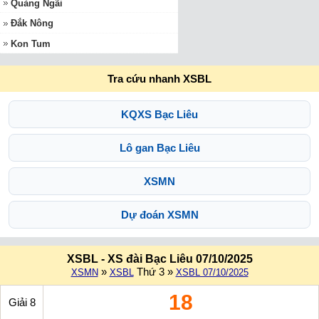
Quảng Ngãi
Đắk Nông
Kon Tum
Tra cứu nhanh XSBL
KQXS Bạc Liêu
Lô gan Bạc Liêu
XSMN
Dự đoán XSMN
XSBL - XS đài Bạc Liêu 07/10/2025
»
Thứ 3 »
XSMN
XSBL
XSBL 07/10/2025
18
Giải 8