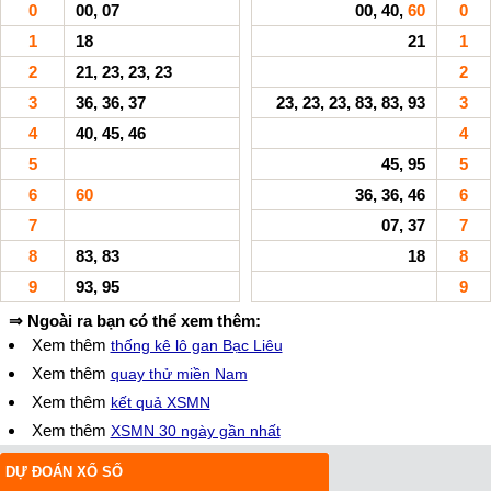
0
00, 07
00, 40,
60
0
1
18
21
1
2
21, 23, 23, 23
2
3
36, 36, 37
23, 23, 23, 83, 83, 93
3
4
40, 45, 46
4
5
45, 95
5
6
60
36, 36, 46
6
7
07, 37
7
8
83, 83
18
8
9
93, 95
9
⇒ Ngoài ra bạn có thể xem thêm:
Xem thêm
thống kê lô gan Bạc Liêu
Xem thêm
quay thử miền Nam
Xem thêm
kết quả XSMN
Xem thêm
XSMN 30 ngày gần nhất
DỰ ĐOÁN XỔ SỐ