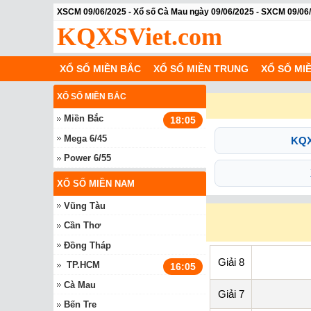
XSCM 09/06/2025 - Xổ số Cà Mau ngày 09/06/2025 - SXCM 09/06
KQXSViet.com
XỔ SỐ MIỀN BẮC
XỔ SỐ MIỀN TRUNG
XỔ SỐ MI
XỔ SỐ MIỀN BẮC
Miền Bắc
18:05
Mega 6/45
KQX
Power 6/55
XỔ SỐ MIỀN NAM
Vũng Tàu
Cần Thơ
Đồng Tháp
Giải 8
TP.HCM
16:05
Cà Mau
Giải 7
Bến Tre