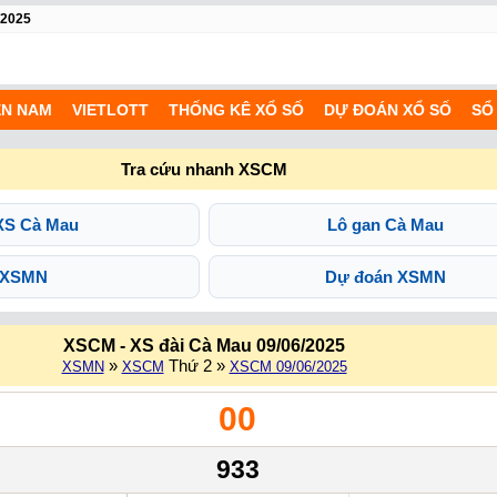
/2025
ỀN NAM
VIETLOTT
THỐNG KÊ XỔ SỐ
DỰ ĐOÁN XỔ SỐ
SỔ
Tra cứu nhanh XSCM
S Cà Mau
Lô gan Cà Mau
XSMN
Dự đoán XSMN
XSCM - XS đài Cà Mau 09/06/2025
»
Thứ 2 »
XSMN
XSCM
XSCM 09/06/2025
00
933