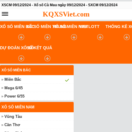
XSCM 09/12/2024 - Xổ số Cà Mau ngày 09/12/2024 - SXCM 09/12/2024
KQXSViet.com
XỔ SỐ MIỀN BẮC
XỔ SỐ MIỀN TRUNG
XỔ SỐ MIỀN NAM
VIETLOTT
THỐNG KÊ X
DỰ ĐOÁN XỔ SỐ
SỔ KẾT QUẢ
XỔ SỐ MIỀN BẮC
Miền Bắc
Mega 6/45
Power 6/55
XỔ SỐ MIỀN NAM
Vũng Tàu
Cần Thơ