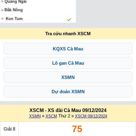
Quảng Ngãi
Đắk Nông
Kon Tum
Tra cứu nhanh XSCM
KQXS Cà Mau
Lô gan Cà Mau
XSMN
Dự đoán XSMN
XSCM - XS đài Cà Mau 09/12/2024
»
Thứ 2 »
XSMN
XSCM
XSCM 09/12/2024
75
Giải 8