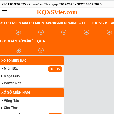
XSCT 03/12/2025 - Xổ số Cần Thơ ngày 03/12/2025 - SXCT 03/12/2025
KQXSViet.com
XỔ SỐ MIỀN BẮC
XỔ SỐ MIỀN TRUNG
XỔ SỐ MIỀN NAM
VIETLOTT
THỐNG KÊ X
DỰ ĐOÁN XỔ SỐ
SỔ KẾT QUẢ
XỔ SỐ MIỀN BẮC
Miền Bắc
18:05
Mega 6/45
Power 6/55
XỔ SỐ MIỀN NAM
Vũng Tàu
Cần Thơ