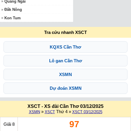
Quảng Ngãi
Đắk Nông
Kon Tum
Tra cứu nhanh XSCT
KQXS Cần Thơ
Lô gan Cần Thơ
XSMN
Dự đoán XSMN
XSCT - XS đài Cần Thơ 03/12/2025
»
Thứ 4 »
XSMN
XSCT
XSCT 03/12/2025
97
Giải 8