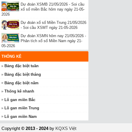
Dự đoán XSMB 21/05/2026 - Soi cầu
xổ số miền Bắc hôm nay ngày 21-05-
2026
Dự đoán xổ số Miền Trung 21/05/2026
- Soi cầu XSMT ngày 21-05-2026
Dự đoán XSMN hôm nay 21/05/2026 -
Phân tích xổ số Miền Nam ngày 21-
05-2026
THỐNG KÊ
Bảng đặc biệt tuần
Bảng đặc biệt tháng
Bảng đặc biệt năm
Thống kê nhanh
Lô gan miền Bắc
Lô gan miền Trung
Lô gan miền Nam
Copyright
© 2013 - 2024
by
KQXS Việt